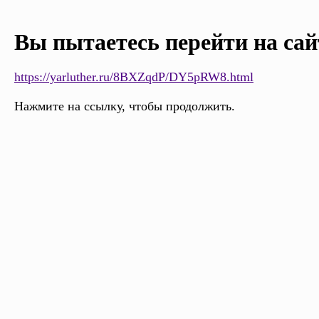
Вы пытаетесь перейти на сай
https://yarluther.ru/8BXZqdP/DY5pRW8.html
Нажмите на ссылку, чтобы продолжить.