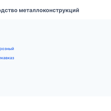
одство металлоконструкций
и
Грозный
икавказ