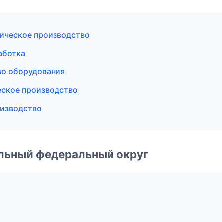
ическое производство
аботка
во оборудования
еское производство
оизводство
альный федеральный округ