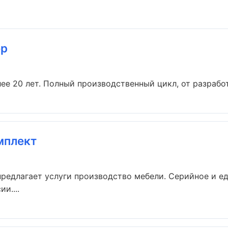
ер
е 20 лет. Полный производственный цикл, от разработ
мплект
редлагает услуги производство мебели. Серийное и е
и....