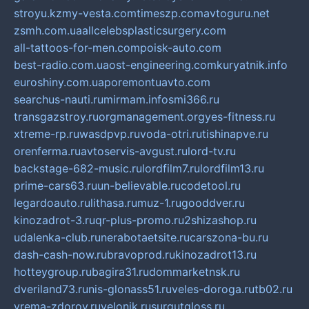
stroyu.kz
my-vesta.com
timeszp.com
avtoguru.net
zsmh.com.ua
allcelebsplasticsurgery.com
all-tattoos-for-men.com
poisk-auto.com
best-radio.com.ua
ost-engineering.com
kuryatnik.info
euroshiny.com.ua
poremontuavto.com
searchus-nauti.ru
mirmam.info
smi366.ru
transgazstroy.ru
orgmanagement.org
yes-fitness.ru
xtreme-rp.ru
wasdpvp.ru
voda-otri.ru
tishinapve.ru
orenferma.ru
avtoservis-avgust.ru
lord-tv.ru
backstage-682-music.ru
lordfilm7.ru
lordfilm13.ru
prime-cars63.ru
un-believable.ru
codetool.ru
legardoauto.ru
lithasa.ru
muz-1.ru
gooddver.ru
kinozadrot-3.ru
qr-plus-promo.ru
2shizashop.ru
udalenka-club.ru
nerabotaetsite.ru
carszona-bu.ru
dash-cash-now.ru
bravoprod.ru
kinozadrot13.ru
hotteygroup.ru
bagira31.ru
dommarketnsk.ru
dveriland73.ru
nis-glonass51.ru
veles-doroga.ru
tb02.ru
vrema-zdorov.ru
velonik.ru
surgutgloss.ru