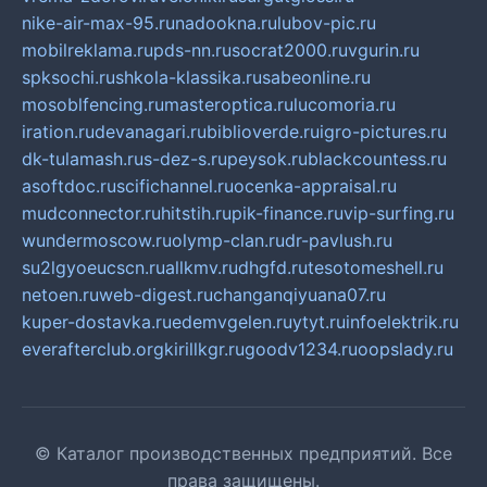
nike-air-max-95.ru
nadookna.ru
lubov-pic.ru
mobilreklama.ru
pds-nn.ru
socrat2000.ru
vgurin.ru
spksochi.ru
shkola-klassika.ru
sabeonline.ru
mosoblfencing.ru
masteroptica.ru
lucomoria.ru
iration.ru
devanagari.ru
biblioverde.ru
igro-pictures.ru
dk-tulamash.ru
s-dez-s.ru
peysok.ru
blackcountess.ru
asoftdoc.ru
scifichannel.ru
ocenka-appraisal.ru
mudconnector.ru
hitstih.ru
pik-finance.ru
vip-surfing.ru
wundermoscow.ru
olymp-clan.ru
dr-pavlush.ru
su2lgyoeucscn.ru
allkmv.ru
dhgfd.ru
tesotomeshell.ru
netoen.ru
web-digest.ru
changanqiyuana07.ru
kuper-dostavka.ru
edemvgelen.ru
ytyt.ru
infoelektrik.ru
everafterclub.org
kirillkgr.ru
goodv1234.ru
oopslady.ru
© Каталог производственных предприятий. Все
права защищены.