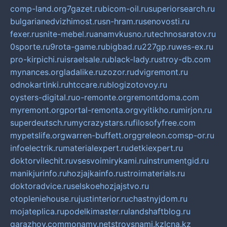
comp-land.org
7gazet.ru
bicom-oil.ru
superiorsearch.ru
bulgarianedvizhimost.ru
sn-hram.ru
senovosti.ru
fexer.ru
snite-mebel.ru
anamvkusno.ru
technosaratov.ru
0sporte.ru
9rota-game.ru
bigbad.ru
227gp.ru
wes-ex.ru
pro-kirpichi.ru
israelsale.ru
black-lady.ru
stroy-db.com
mynances.org
ladalike.ru
zozor.ru
dvigremont.ru
odnokartinki.ru
htccare.ru
blogizotovoy.ru
oysters-digital.ru
o-remonte.org
remontdoma.com
myremont.org
portal-remonta.org
vyitikho.ru
mirjon.ru
superdeutsch.ru
mycrazystars.ru
filosofyfree.com
mypetslife.org
warren-buffett.org
greleon.com
sp-or.ru
infoelectrik.ru
materialexpert.ru
detkiexpert.ru
doktorvilechit.ru
vsesvoimirykami.ru
instrumentgid.ru
manikjurinfo.ru
hozjajkainfo.ru
stroimaterials.ru
doktoradvice.ru
selskoehozjajstvo.ru
otopleniehouse.ru
justinterior.ru
chastnyjdom.ru
mojateplica.ru
podelkimaster.ru
landshaftblog.ru
garazhov.com
monamy.net
stroysnami.kz
lcna.kz