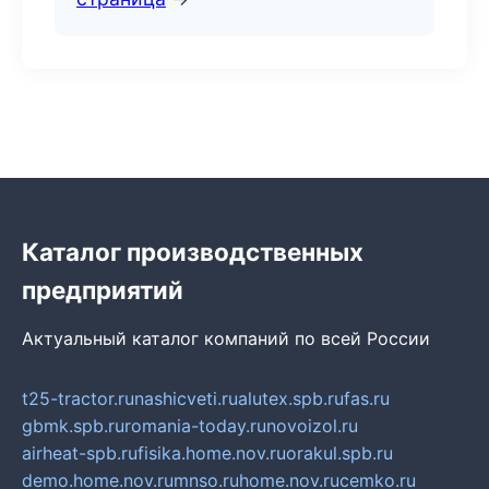
Каталог производственных
предприятий
Актуальный каталог компаний по всей России
t25-tractor.ru
nashicveti.ru
alutex.spb.ru
fas.ru
gbmk.spb.ru
romania-today.ru
novoizol.ru
airheat-spb.ru
fisika.home.nov.ru
orakul.spb.ru
demo.home.nov.ru
mnso.ru
home.nov.ru
cemko.ru