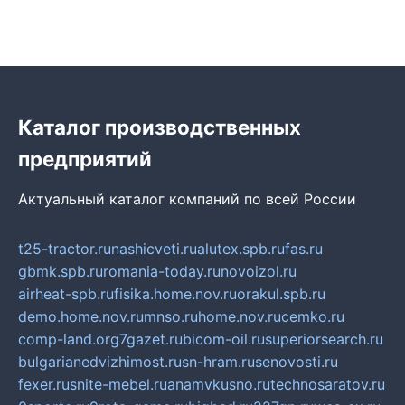
Каталог производственных
предприятий
Актуальный каталог компаний по всей России
t25-tractor.ru
nashicveti.ru
alutex.spb.ru
fas.ru
gbmk.spb.ru
romania-today.ru
novoizol.ru
airheat-spb.ru
fisika.home.nov.ru
orakul.spb.ru
demo.home.nov.ru
mnso.ru
home.nov.ru
cemko.ru
comp-land.org
7gazet.ru
bicom-oil.ru
superiorsearch.ru
bulgarianedvizhimost.ru
sn-hram.ru
senovosti.ru
fexer.ru
snite-mebel.ru
anamvkusno.ru
technosaratov.ru