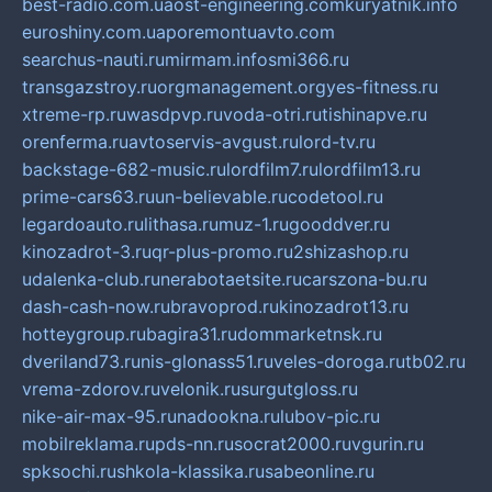
best-radio.com.ua
ost-engineering.com
kuryatnik.info
euroshiny.com.ua
poremontuavto.com
searchus-nauti.ru
mirmam.info
smi366.ru
transgazstroy.ru
orgmanagement.org
yes-fitness.ru
xtreme-rp.ru
wasdpvp.ru
voda-otri.ru
tishinapve.ru
orenferma.ru
avtoservis-avgust.ru
lord-tv.ru
backstage-682-music.ru
lordfilm7.ru
lordfilm13.ru
prime-cars63.ru
un-believable.ru
codetool.ru
legardoauto.ru
lithasa.ru
muz-1.ru
gooddver.ru
kinozadrot-3.ru
qr-plus-promo.ru
2shizashop.ru
udalenka-club.ru
nerabotaetsite.ru
carszona-bu.ru
dash-cash-now.ru
bravoprod.ru
kinozadrot13.ru
hotteygroup.ru
bagira31.ru
dommarketnsk.ru
dveriland73.ru
nis-glonass51.ru
veles-doroga.ru
tb02.ru
vrema-zdorov.ru
velonik.ru
surgutgloss.ru
nike-air-max-95.ru
nadookna.ru
lubov-pic.ru
mobilreklama.ru
pds-nn.ru
socrat2000.ru
vgurin.ru
spksochi.ru
shkola-klassika.ru
sabeonline.ru