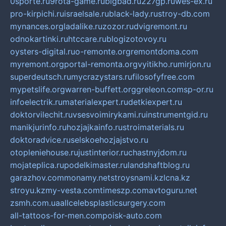
0sporte.ru
9rota-game.ru
bigbad.ru
227gp.ru
wes-ex.ru
pro-kirpichi.ru
israelsale.ru
black-lady.ru
stroy-db.com
mynances.org
ladalike.ru
zozor.ru
dvigremont.ru
odnokartinki.ru
htccare.ru
blogizotovoy.ru
oysters-digital.ru
o-remonte.org
remontdoma.com
myremont.org
portal-remonta.org
vyitikho.ru
mirjon.ru
superdeutsch.ru
mycrazystars.ru
filosofyfree.com
mypetslife.org
warren-buffett.org
greleon.com
sp-or.ru
infoelectrik.ru
materialexpert.ru
detkiexpert.ru
doktorvilechit.ru
vsesvoimirykami.ru
instrumentgid.ru
manikjurinfo.ru
hozjajkainfo.ru
stroimaterials.ru
doktoradvice.ru
selskoehozjajstvo.ru
otopleniehouse.ru
justinterior.ru
chastnyjdom.ru
mojateplica.ru
podelkimaster.ru
landshaftblog.ru
garazhov.com
monamy.net
stroysnami.kz
lcna.kz
stroyu.kz
my-vesta.com
timeszp.com
avtoguru.net
zsmh.com.ua
allcelebsplasticsurgery.com
all-tattoos-for-men.com
poisk-auto.com