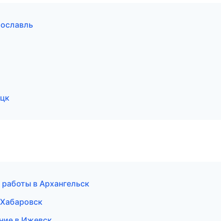
рославль
ецк
 работы в Архангельск
 Хабаровск
ние в Ижевск