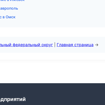
Ставрополь
с в Омск
альный федеральный округ
|
Главная страница
→
едприятий