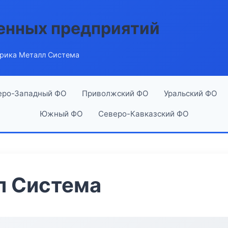
енных предприятий
рика Металл Система
еро-Западный ФО
Приволжский ФО
Уральский ФО
Южный ФО
Северо-Кавказский ФО
л Система