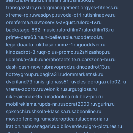
searchus-nauti.ru
mirmam.info
smi366.ru
transgazstroy.ru
orgmanagement.org
yes-fitness.ru
xtreme-rp.ru
wasdpvp.ru
voda-otri.ru
tishinapve.ru
orenferma.ru
avtoservis-avgust.ru
lord-tv.ru
backstage-682-music.ru
lordfilm7.ru
lordfilm13.ru
prime-cars63.ru
un-believable.ru
codetool.ru
legardoauto.ru
lithasa.ru
muz-1.ru
gooddver.ru
kinozadrot-3.ru
qr-plus-promo.ru
2shizashop.ru
udalenka-club.ru
nerabotaetsite.ru
carszona-bu.ru
dash-cash-now.ru
bravoprod.ru
kinozadrot13.ru
hotteygroup.ru
bagira31.ru
dommarketnsk.ru
dveriland73.ru
nis-glonass51.ru
veles-doroga.ru
tb02.ru
vrema-zdorov.ru
velonik.ru
surgutgloss.ru
nike-air-max-95.ru
nadookna.ru
lubov-pic.ru
mobilreklama.ru
pds-nn.ru
socrat2000.ru
vgurin.ru
spksochi.ru
shkola-klassika.ru
sabeonline.ru
mosoblfencing.ru
masteroptica.ru
lucomoria.ru
iration.ru
devanagari.ru
biblioverde.ru
igro-pictures.ru