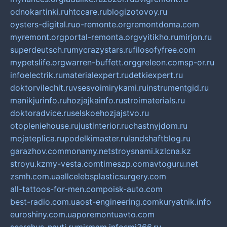
odnokartinki.ru
htccare.ru
blogizotovoy.ru
oysters-digital.ru
o-remonte.org
remontdoma.com
myremont.org
portal-remonta.org
vyitikho.ru
mirjon.ru
superdeutsch.ru
mycrazystars.ru
filosofyfree.com
mypetslife.org
warren-buffett.org
greleon.com
sp-or.ru
infoelectrik.ru
materialexpert.ru
detkiexpert.ru
doktorvilechit.ru
vsesvoimirykami.ru
instrumentgid.ru
manikjurinfo.ru
hozjajkainfo.ru
stroimaterials.ru
doktoradvice.ru
selskoehozjajstvo.ru
otopleniehouse.ru
justinterior.ru
chastnyjdom.ru
mojateplica.ru
podelkimaster.ru
landshaftblog.ru
garazhov.com
monamy.net
stroysnami.kz
lcna.kz
stroyu.kz
my-vesta.com
timeszp.com
avtoguru.net
zsmh.com.ua
allcelebsplasticsurgery.com
all-tattoos-for-men.com
poisk-auto.com
best-radio.com.ua
ost-engineering.com
kuryatnik.info
euroshiny.com.ua
poremontuavto.com