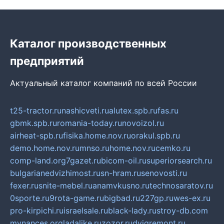
Каталог производственных
предприятий
Актуальный каталог компаний по всей России
t25-tractor.ru
nashicveti.ru
alutex.spb.ru
fas.ru
gbmk.spb.ru
romania-today.ru
novoizol.ru
airheat-spb.ru
fisika.home.nov.ru
orakul.spb.ru
demo.home.nov.ru
mnso.ru
home.nov.ru
cemko.ru
comp-land.org
7gazet.ru
bicom-oil.ru
superiorsearch.ru
bulgarianedvizhimost.ru
sn-hram.ru
senovosti.ru
fexer.ru
snite-mebel.ru
anamvkusno.ru
technosaratov.ru
0sporte.ru
9rota-game.ru
bigbad.ru
227gp.ru
wes-ex.ru
pro-kirpichi.ru
israelsale.ru
black-lady.ru
stroy-db.com
mynances.org
ladalike.ru
zozor.ru
dvigremont.ru