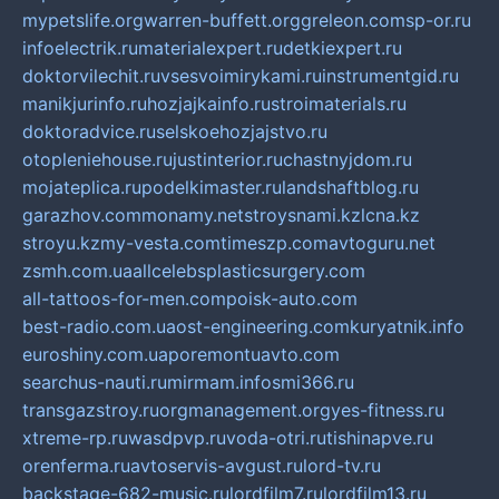
mypetslife.org
warren-buffett.org
greleon.com
sp-or.ru
infoelectrik.ru
materialexpert.ru
detkiexpert.ru
doktorvilechit.ru
vsesvoimirykami.ru
instrumentgid.ru
manikjurinfo.ru
hozjajkainfo.ru
stroimaterials.ru
doktoradvice.ru
selskoehozjajstvo.ru
otopleniehouse.ru
justinterior.ru
chastnyjdom.ru
mojateplica.ru
podelkimaster.ru
landshaftblog.ru
garazhov.com
monamy.net
stroysnami.kz
lcna.kz
stroyu.kz
my-vesta.com
timeszp.com
avtoguru.net
zsmh.com.ua
allcelebsplasticsurgery.com
all-tattoos-for-men.com
poisk-auto.com
best-radio.com.ua
ost-engineering.com
kuryatnik.info
euroshiny.com.ua
poremontuavto.com
searchus-nauti.ru
mirmam.info
smi366.ru
transgazstroy.ru
orgmanagement.org
yes-fitness.ru
xtreme-rp.ru
wasdpvp.ru
voda-otri.ru
tishinapve.ru
orenferma.ru
avtoservis-avgust.ru
lord-tv.ru
backstage-682-music.ru
lordfilm7.ru
lordfilm13.ru