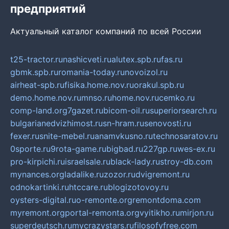
предприятий
Актуальный каталог компаний по всей России
t25-tractor.ru
nashicveti.ru
alutex.spb.ru
fas.ru
gbmk.spb.ru
romania-today.ru
novoizol.ru
airheat-spb.ru
fisika.home.nov.ru
orakul.spb.ru
demo.home.nov.ru
mnso.ru
home.nov.ru
cemko.ru
comp-land.org
7gazet.ru
bicom-oil.ru
superiorsearch.ru
bulgarianedvizhimost.ru
sn-hram.ru
senovosti.ru
fexer.ru
snite-mebel.ru
anamvkusno.ru
technosaratov.ru
0sporte.ru
9rota-game.ru
bigbad.ru
227gp.ru
wes-ex.ru
pro-kirpichi.ru
israelsale.ru
black-lady.ru
stroy-db.com
mynances.org
ladalike.ru
zozor.ru
dvigremont.ru
odnokartinki.ru
htccare.ru
blogizotovoy.ru
oysters-digital.ru
o-remonte.org
remontdoma.com
myremont.org
portal-remonta.org
vyitikho.ru
mirjon.ru
superdeutsch.ru
mycrazystars.ru
filosofyfree.com