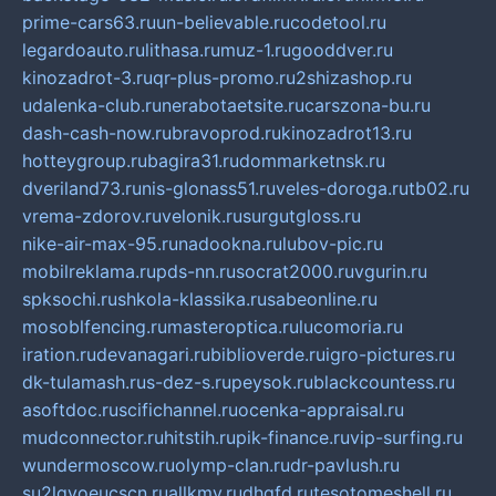
prime-cars63.ru
un-believable.ru
codetool.ru
legardoauto.ru
lithasa.ru
muz-1.ru
gooddver.ru
kinozadrot-3.ru
qr-plus-promo.ru
2shizashop.ru
udalenka-club.ru
nerabotaetsite.ru
carszona-bu.ru
dash-cash-now.ru
bravoprod.ru
kinozadrot13.ru
hotteygroup.ru
bagira31.ru
dommarketnsk.ru
dveriland73.ru
nis-glonass51.ru
veles-doroga.ru
tb02.ru
vrema-zdorov.ru
velonik.ru
surgutgloss.ru
nike-air-max-95.ru
nadookna.ru
lubov-pic.ru
mobilreklama.ru
pds-nn.ru
socrat2000.ru
vgurin.ru
spksochi.ru
shkola-klassika.ru
sabeonline.ru
mosoblfencing.ru
masteroptica.ru
lucomoria.ru
iration.ru
devanagari.ru
biblioverde.ru
igro-pictures.ru
dk-tulamash.ru
s-dez-s.ru
peysok.ru
blackcountess.ru
asoftdoc.ru
scifichannel.ru
ocenka-appraisal.ru
mudconnector.ru
hitstih.ru
pik-finance.ru
vip-surfing.ru
wundermoscow.ru
olymp-clan.ru
dr-pavlush.ru
su2lgyoeucscn.ru
allkmv.ru
dhgfd.ru
tesotomeshell.ru