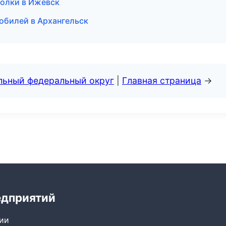
олки в Ижевск
обилей в Архангельск
альный федеральный округ
|
Главная страница
→
едприятий
сии