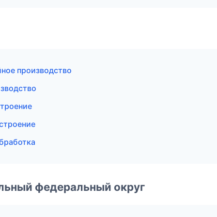
йное производство
зводство
строение
строение
бработка
альный федеральный округ