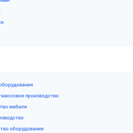
зный
д
ск
оборудования
тмассовое производство
тво мебели
изводство
тво оборудования