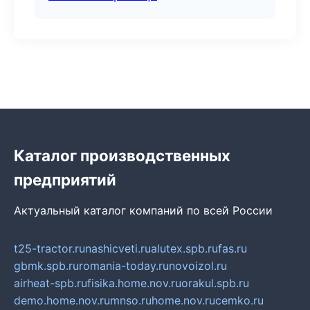
Каталог производственных
предприятий
Актуальный каталог компаний по всей России
t25-tractor.ru
nashicveti.ru
alutex.spb.ru
fas.ru
gbmk.spb.ru
romania-today.ru
novoizol.ru
airheat-spb.ru
fisika.home.nov.ru
orakul.spb.ru
demo.home.nov.ru
mnso.ru
home.nov.ru
cemko.ru