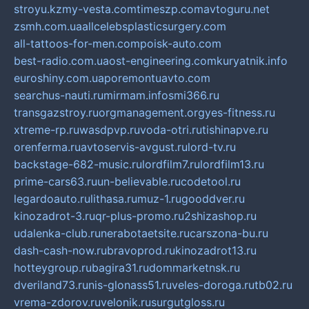
stroyu.kz
my-vesta.com
timeszp.com
avtoguru.net
zsmh.com.ua
allcelebsplasticsurgery.com
all-tattoos-for-men.com
poisk-auto.com
best-radio.com.ua
ost-engineering.com
kuryatnik.info
euroshiny.com.ua
poremontuavto.com
searchus-nauti.ru
mirmam.info
smi366.ru
transgazstroy.ru
orgmanagement.org
yes-fitness.ru
xtreme-rp.ru
wasdpvp.ru
voda-otri.ru
tishinapve.ru
orenferma.ru
avtoservis-avgust.ru
lord-tv.ru
backstage-682-music.ru
lordfilm7.ru
lordfilm13.ru
prime-cars63.ru
un-believable.ru
codetool.ru
legardoauto.ru
lithasa.ru
muz-1.ru
gooddver.ru
kinozadrot-3.ru
qr-plus-promo.ru
2shizashop.ru
udalenka-club.ru
nerabotaetsite.ru
carszona-bu.ru
dash-cash-now.ru
bravoprod.ru
kinozadrot13.ru
hotteygroup.ru
bagira31.ru
dommarketnsk.ru
dveriland73.ru
nis-glonass51.ru
veles-doroga.ru
tb02.ru
vrema-zdorov.ru
velonik.ru
surgutgloss.ru