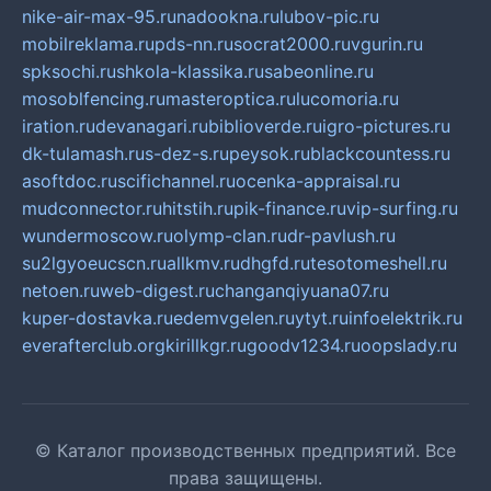
nike-air-max-95.ru
nadookna.ru
lubov-pic.ru
mobilreklama.ru
pds-nn.ru
socrat2000.ru
vgurin.ru
spksochi.ru
shkola-klassika.ru
sabeonline.ru
mosoblfencing.ru
masteroptica.ru
lucomoria.ru
iration.ru
devanagari.ru
biblioverde.ru
igro-pictures.ru
dk-tulamash.ru
s-dez-s.ru
peysok.ru
blackcountess.ru
asoftdoc.ru
scifichannel.ru
ocenka-appraisal.ru
mudconnector.ru
hitstih.ru
pik-finance.ru
vip-surfing.ru
wundermoscow.ru
olymp-clan.ru
dr-pavlush.ru
su2lgyoeucscn.ru
allkmv.ru
dhgfd.ru
tesotomeshell.ru
netoen.ru
web-digest.ru
changanqiyuana07.ru
kuper-dostavka.ru
edemvgelen.ru
ytyt.ru
infoelektrik.ru
everafterclub.org
kirillkgr.ru
goodv1234.ru
oopslady.ru
© Каталог производственных предприятий. Все
права защищены.