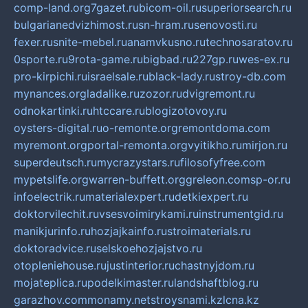
comp-land.org
7gazet.ru
bicom-oil.ru
superiorsearch.ru
bulgarianedvizhimost.ru
sn-hram.ru
senovosti.ru
fexer.ru
snite-mebel.ru
anamvkusno.ru
technosaratov.ru
0sporte.ru
9rota-game.ru
bigbad.ru
227gp.ru
wes-ex.ru
pro-kirpichi.ru
israelsale.ru
black-lady.ru
stroy-db.com
mynances.org
ladalike.ru
zozor.ru
dvigremont.ru
odnokartinki.ru
htccare.ru
blogizotovoy.ru
oysters-digital.ru
o-remonte.org
remontdoma.com
myremont.org
portal-remonta.org
vyitikho.ru
mirjon.ru
superdeutsch.ru
mycrazystars.ru
filosofyfree.com
mypetslife.org
warren-buffett.org
greleon.com
sp-or.ru
infoelectrik.ru
materialexpert.ru
detkiexpert.ru
doktorvilechit.ru
vsesvoimirykami.ru
instrumentgid.ru
manikjurinfo.ru
hozjajkainfo.ru
stroimaterials.ru
doktoradvice.ru
selskoehozjajstvo.ru
otopleniehouse.ru
justinterior.ru
chastnyjdom.ru
mojateplica.ru
podelkimaster.ru
landshaftblog.ru
garazhov.com
monamy.net
stroysnami.kz
lcna.kz