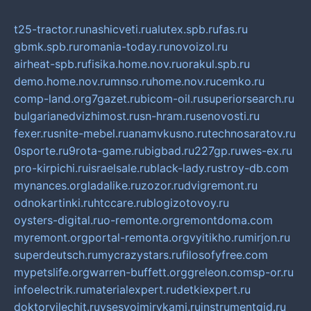
t25-tractor.ru
nashicveti.ru
alutex.spb.ru
fas.ru
gbmk.spb.ru
romania-today.ru
novoizol.ru
airheat-spb.ru
fisika.home.nov.ru
orakul.spb.ru
demo.home.nov.ru
mnso.ru
home.nov.ru
cemko.ru
comp-land.org
7gazet.ru
bicom-oil.ru
superiorsearch.ru
bulgarianedvizhimost.ru
sn-hram.ru
senovosti.ru
fexer.ru
snite-mebel.ru
anamvkusno.ru
technosaratov.ru
0sporte.ru
9rota-game.ru
bigbad.ru
227gp.ru
wes-ex.ru
pro-kirpichi.ru
israelsale.ru
black-lady.ru
stroy-db.com
mynances.org
ladalike.ru
zozor.ru
dvigremont.ru
odnokartinki.ru
htccare.ru
blogizotovoy.ru
oysters-digital.ru
o-remonte.org
remontdoma.com
myremont.org
portal-remonta.org
vyitikho.ru
mirjon.ru
superdeutsch.ru
mycrazystars.ru
filosofyfree.com
mypetslife.org
warren-buffett.org
greleon.com
sp-or.ru
infoelectrik.ru
materialexpert.ru
detkiexpert.ru
doktorvilechit.ru
vsesvoimirykami.ru
instrumentgid.ru