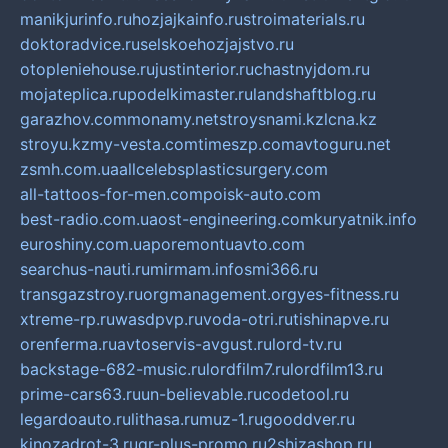
manikjurinfo.ru
hozjajkainfo.ru
stroimaterials.ru
doktoradvice.ru
selskoehozjajstvo.ru
otopleniehouse.ru
justinterior.ru
chastnyjdom.ru
mojateplica.ru
podelkimaster.ru
landshaftblog.ru
garazhov.com
monamy.net
stroysnami.kz
lcna.kz
stroyu.kz
my-vesta.com
timeszp.com
avtoguru.net
zsmh.com.ua
allcelebsplasticsurgery.com
all-tattoos-for-men.com
poisk-auto.com
best-radio.com.ua
ost-engineering.com
kuryatnik.info
euroshiny.com.ua
poremontuavto.com
searchus-nauti.ru
mirmam.info
smi366.ru
transgazstroy.ru
orgmanagement.org
yes-fitness.ru
xtreme-rp.ru
wasdpvp.ru
voda-otri.ru
tishinapve.ru
orenferma.ru
avtoservis-avgust.ru
lord-tv.ru
backstage-682-music.ru
lordfilm7.ru
lordfilm13.ru
prime-cars63.ru
un-believable.ru
codetool.ru
legardoauto.ru
lithasa.ru
muz-1.ru
gooddver.ru
kinozadrot-3.ru
qr-plus-promo.ru
2shizashop.ru