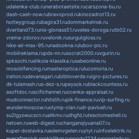
udalenka-club.ru
nerabotaetsite.ru
carszona-bu.ru
dash-cash-now.ru
bravoprod.ru
kinozadrot13.ru
hotteygroup.ru
bagira31.ru
dommarketnsk.ru
dveriland73.ru
nis-glonass51.ru
veles-doroga.ru
tb02.ru
vrema-zdorov.ru
velonik.ru
surgutgloss.ru
nike-air-max-95.ru
nadookna.ru
lubov-pic.ru
mobilreklama.ru
pds-nn.ru
socrat2000.ru
vgurin.ru
spksochi.ru
shkola-klassika.ru
sabeonline.ru
mosoblfencing.ru
masteroptica.ru
lucomoria.ru
iration.ru
devanagari.ru
biblioverde.ru
igro-pictures.ru
dk-tulamash.ru
s-dez-s.ru
peysok.ru
blackcountess.ru
asoftdoc.ru
scifichannel.ru
ocenka-appraisal.ru
mudconnector.ru
hitstih.ru
pik-finance.ru
vip-surfing.ru
wundermoscow.ru
olymp-clan.ru
dr-pavlush.ru
su2lgyoeucscn.ru
allkmv.ru
dhgfd.ru
tesotomeshell.ru
netoen.ru
web-digest.ru
changanqiyuana07.ru
kuper-dostavka.ru
edemvgelen.ru
ytyt.ru
infoelektrik.ru
everafterclub.org
kirillkgr.ru
goodv1234.ru
oopslady.ru