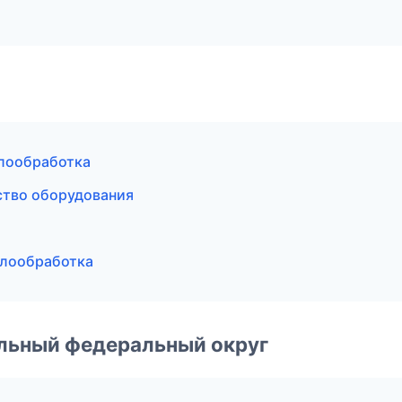
лообработка
тво оборудования
ллообработка
альный федеральный округ