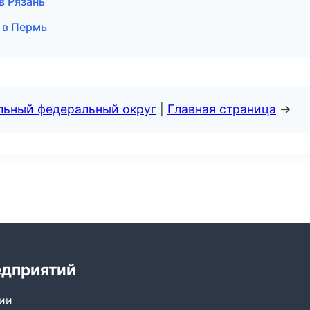
в Рязань
 в Пермь
альный федеральный округ
|
Главная страница
→
едприятий
сии