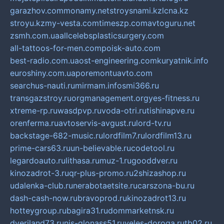
garazhov.com
monamy.net
stroysnami.kz
lcna.kz
stroyu.kz
my-vesta.com
timeszp.com
avtoguru.net
zsmh.com.ua
allcelebsplasticsurgery.com
all-tattoos-for-men.com
poisk-auto.com
best-radio.com.ua
ost-engineering.com
kuryatnik.info
euroshiny.com.ua
poremontuavto.com
searchus-nauti.ru
mirmam.info
smi366.ru
transgazstroy.ru
orgmanagement.org
yes-fitness.ru
xtreme-rp.ru
wasdpvp.ru
voda-otri.ru
tishinapve.ru
orenferma.ru
avtoservis-avgust.ru
lord-tv.ru
backstage-682-music.ru
lordfilm7.ru
lordfilm13.ru
prime-cars63.ru
un-believable.ru
codetool.ru
legardoauto.ru
lithasa.ru
muz-1.ru
gooddver.ru
kinozadrot-3.ru
qr-plus-promo.ru
2shizashop.ru
udalenka-club.ru
nerabotaetsite.ru
carszona-bu.ru
dash-cash-now.ru
bravoprod.ru
kinozadrot13.ru
hotteygroup.ru
bagira31.ru
dommarketnsk.ru
dveriland73.ru
nis-glonass51.ru
veles-doroga.ru
tb02.ru