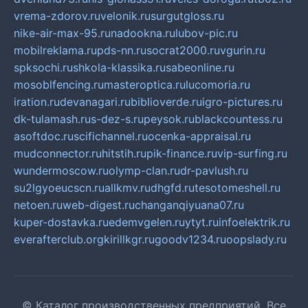
vrema-zdorov.ru
velonik.ru
surgutgloss.ru
nike-air-max-95.ru
nadookna.ru
lubov-pic.ru
mobilreklama.ru
pds-nn.ru
socrat2000.ru
vgurin.ru
spksochi.ru
shkola-klassika.ru
sabeonline.ru
mosoblfencing.ru
masteroptica.ru
lucomoria.ru
iration.ru
devanagari.ru
biblioverde.ru
igro-pictures.ru
dk-tulamash.ru
s-dez-s.ru
peysok.ru
blackcountess.ru
asoftdoc.ru
scifichannel.ru
ocenka-appraisal.ru
mudconnector.ru
hitstih.ru
pik-finance.ru
vip-surfing.ru
wundermoscow.ru
olymp-clan.ru
dr-pavlush.ru
su2lgyoeucscn.ru
allkmv.ru
dhgfd.ru
tesotomeshell.ru
netoen.ru
web-digest.ru
changanqiyuana07.ru
kuper-dostavka.ru
edemvgelen.ru
ytyt.ru
infoelektrik.ru
everafterclub.org
kirillkgr.ru
goodv1234.ru
oopslady.ru
© Каталог производственных предприятий. Все