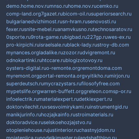
demo.home.nov.ru
mnso.ru
home.nov.ru
cemko.ru
comp-land.org
7gazet.ru
bicom-oil.ru
superiorsearch.ru
bulgarianedvizhimost.ru
sn-hram.ru
senovosti.ru
fexer.ru
snite-mebel.ru
anamvkusno.ru
technosaratov.ru
0sporte.ru
9rota-game.ru
bigbad.ru
227gp.ru
wes-ex.ru
pro-kirpichi.ru
israelsale.ru
black-lady.ru
stroy-db.com
mynances.org
ladalike.ru
zozor.ru
dvigremont.ru
odnokartinki.ru
htccare.ru
blogizotovoy.ru
oysters-digital.ru
o-remonte.org
remontdoma.com
myremont.org
portal-remonta.org
vyitikho.ru
mirjon.ru
superdeutsch.ru
mycrazystars.ru
filosofyfree.com
mypetslife.org
warren-buffett.org
greleon.com
sp-or.ru
infoelectrik.ru
materialexpert.ru
detkiexpert.ru
doktorvilechit.ru
vsesvoimirykami.ru
instrumentgid.ru
manikjurinfo.ru
hozjajkainfo.ru
stroimaterials.ru
doktoradvice.ru
selskoehozjajstvo.ru
otopleniehouse.ru
justinterior.ru
chastnyjdom.ru
mojateplica.ru
podelkimaster.ru
landshaftblog.ru