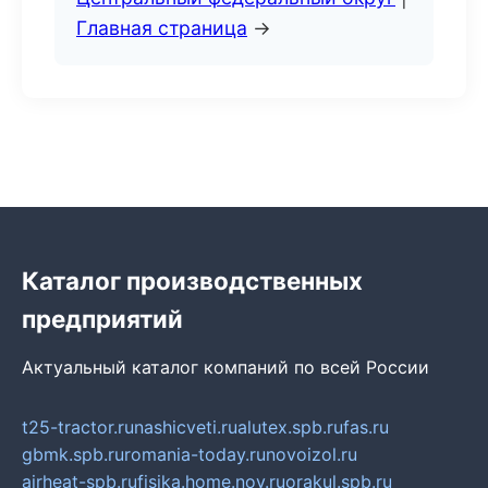
Главная страница
→
Каталог производственных
предприятий
Актуальный каталог компаний по всей России
t25-tractor.ru
nashicveti.ru
alutex.spb.ru
fas.ru
gbmk.spb.ru
romania-today.ru
novoizol.ru
airheat-spb.ru
fisika.home.nov.ru
orakul.spb.ru