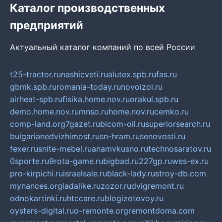
Каталог производственных
предприятий
Актуальный каталог компаний по всей России
t25-tractor.ru
nashicveti.ru
alutex.spb.ru
fas.ru
gbmk.spb.ru
romania-today.ru
novoizol.ru
airheat-spb.ru
fisika.home.nov.ru
orakul.spb.ru
demo.home.nov.ru
mnso.ru
home.nov.ru
cemko.ru
comp-land.org
7gazet.ru
bicom-oil.ru
superiorsearch.ru
bulgarianedvizhimost.ru
sn-hram.ru
senovosti.ru
fexer.ru
snite-mebel.ru
anamvkusno.ru
technosaratov.ru
0sporte.ru
9rota-game.ru
bigbad.ru
227gp.ru
wes-ex.ru
pro-kirpichi.ru
israelsale.ru
black-lady.ru
stroy-db.com
mynances.org
ladalike.ru
zozor.ru
dvigremont.ru
odnokartinki.ru
htccare.ru
blogizotovoy.ru
oysters-digital.ru
o-remonte.org
remontdoma.com