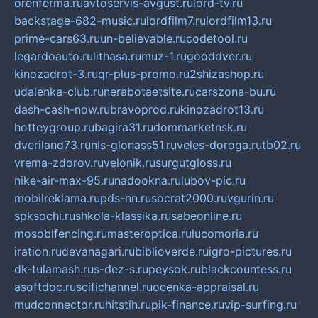
orenferma.ru
avtoservis-avgust.ru
lord-tv.ru
backstage-682-music.ru
lordfilm7.ru
lordfilm13.ru
prime-cars63.ru
un-believable.ru
codetool.ru
legardoauto.ru
lithasa.ru
muz-1.ru
gooddver.ru
kinozadrot-3.ru
qr-plus-promo.ru
2shizashop.ru
udalenka-club.ru
nerabotaetsite.ru
carszona-bu.ru
dash-cash-now.ru
bravoprod.ru
kinozadrot13.ru
hotteygroup.ru
bagira31.ru
dommarketnsk.ru
dveriland73.ru
nis-glonass51.ru
veles-doroga.ru
tb02.ru
vrema-zdorov.ru
velonik.ru
surgutgloss.ru
nike-air-max-95.ru
nadookna.ru
lubov-pic.ru
mobilreklama.ru
pds-nn.ru
socrat2000.ru
vgurin.ru
spksochi.ru
shkola-klassika.ru
sabeonline.ru
mosoblfencing.ru
masteroptica.ru
lucomoria.ru
iration.ru
devanagari.ru
biblioverde.ru
igro-pictures.ru
dk-tulamash.ru
s-dez-s.ru
peysok.ru
blackcountess.ru
asoftdoc.ru
scifichannel.ru
ocenka-appraisal.ru
mudconnector.ru
hitstih.ru
pik-finance.ru
vip-surfing.ru