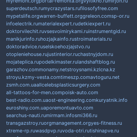
myremont.org
portal-remonta.org
vyitikho.ru
mirjon.ru
superdeutsch.ru
mycrazystars.ru
filosofyfree.com
mypetslife.org
warren-buffett.org
greleon.com
sp-or.ru
infoelectrik.ru
materialexpert.ru
detkiexpert.ru
doktorvilechit.ru
vsesvoimirykami.ru
instrumentgid.ru
manikjurinfo.ru
hozjajkainfo.ru
stroimaterials.ru
doktoradvice.ru
selskoehozjajstvo.ru
otopleniehouse.ru
justinterior.ru
chastnyjdom.ru
mojateplica.ru
podelkimaster.ru
landshaftblog.ru
garazhov.com
monamy.net
stroysnami.kz
lcna.kz
stroyu.kz
my-vesta.com
timeszp.com
avtoguru.net
zsmh.com.ua
allcelebsplasticsurgery.com
all-tattoos-for-men.com
poisk-auto.com
best-radio.com.ua
ost-engineering.com
kuryatnik.info
euroshiny.com.ua
poremontuavto.com
searchus-nauti.ru
mirmam.info
smi366.ru
transgazstroy.ru
orgmanagement.org
yes-fitness.ru
xtreme-rp.ru
wasdpvp.ru
voda-otri.ru
tishinapve.ru