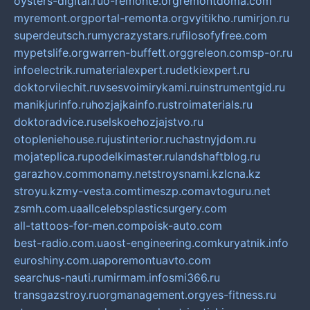
oysters-digital.ru
o-remonte.org
remontdoma.com
myremont.org
portal-remonta.org
vyitikho.ru
mirjon.ru
superdeutsch.ru
mycrazystars.ru
filosofyfree.com
mypetslife.org
warren-buffett.org
greleon.com
sp-or.ru
infoelectrik.ru
materialexpert.ru
detkiexpert.ru
doktorvilechit.ru
vsesvoimirykami.ru
instrumentgid.ru
manikjurinfo.ru
hozjajkainfo.ru
stroimaterials.ru
doktoradvice.ru
selskoehozjajstvo.ru
otopleniehouse.ru
justinterior.ru
chastnyjdom.ru
mojateplica.ru
podelkimaster.ru
landshaftblog.ru
garazhov.com
monamy.net
stroysnami.kz
lcna.kz
stroyu.kz
my-vesta.com
timeszp.com
avtoguru.net
zsmh.com.ua
allcelebsplasticsurgery.com
all-tattoos-for-men.com
poisk-auto.com
best-radio.com.ua
ost-engineering.com
kuryatnik.info
euroshiny.com.ua
poremontuavto.com
searchus-nauti.ru
mirmam.info
smi366.ru
transgazstroy.ru
orgmanagement.org
yes-fitness.ru