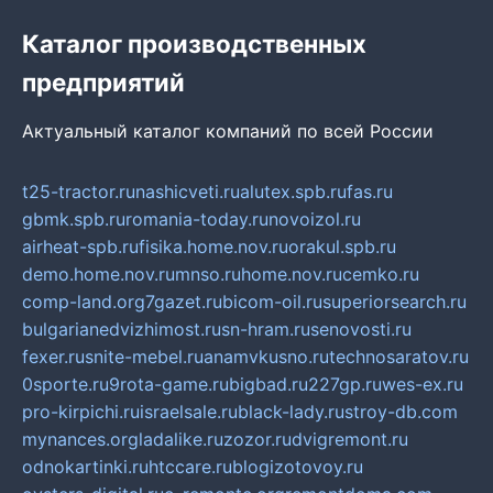
Каталог производственных
предприятий
Актуальный каталог компаний по всей России
t25-tractor.ru
nashicveti.ru
alutex.spb.ru
fas.ru
gbmk.spb.ru
romania-today.ru
novoizol.ru
airheat-spb.ru
fisika.home.nov.ru
orakul.spb.ru
demo.home.nov.ru
mnso.ru
home.nov.ru
cemko.ru
comp-land.org
7gazet.ru
bicom-oil.ru
superiorsearch.ru
bulgarianedvizhimost.ru
sn-hram.ru
senovosti.ru
fexer.ru
snite-mebel.ru
anamvkusno.ru
technosaratov.ru
0sporte.ru
9rota-game.ru
bigbad.ru
227gp.ru
wes-ex.ru
pro-kirpichi.ru
israelsale.ru
black-lady.ru
stroy-db.com
mynances.org
ladalike.ru
zozor.ru
dvigremont.ru
odnokartinki.ru
htccare.ru
blogizotovoy.ru