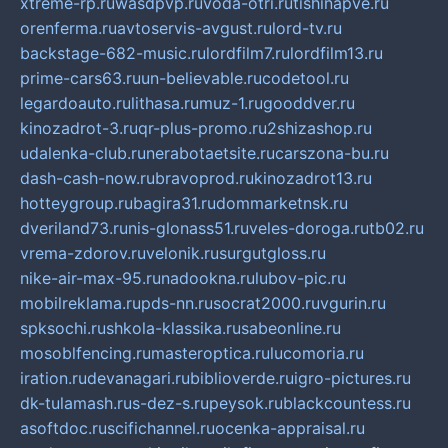
xtreme-rp.ru
wasdpvp.ru
voda-otri.ru
tishinapve.ru
orenferma.ru
avtoservis-avgust.ru
lord-tv.ru
backstage-682-music.ru
lordfilm7.ru
lordfilm13.ru
prime-cars63.ru
un-believable.ru
codetool.ru
legardoauto.ru
lithasa.ru
muz-1.ru
gooddver.ru
kinozadrot-3.ru
qr-plus-promo.ru
2shizashop.ru
udalenka-club.ru
nerabotaetsite.ru
carszona-bu.ru
dash-cash-now.ru
bravoprod.ru
kinozadrot13.ru
hotteygroup.ru
bagira31.ru
dommarketnsk.ru
dveriland73.ru
nis-glonass51.ru
veles-doroga.ru
tb02.ru
vrema-zdorov.ru
velonik.ru
surgutgloss.ru
nike-air-max-95.ru
nadookna.ru
lubov-pic.ru
mobilreklama.ru
pds-nn.ru
socrat2000.ru
vgurin.ru
spksochi.ru
shkola-klassika.ru
sabeonline.ru
mosoblfencing.ru
masteroptica.ru
lucomoria.ru
iration.ru
devanagari.ru
biblioverde.ru
igro-pictures.ru
dk-tulamash.ru
s-dez-s.ru
peysok.ru
blackcountess.ru
asoftdoc.ru
scifichannel.ru
ocenka-appraisal.ru