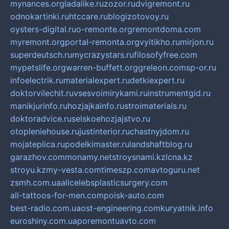
mynances.org
ladalike.ru
zozor.ru
dvigremont.ru
odnokartinki.ru
htccare.ru
blogizotovoy.ru
oysters-digital.ru
o-remonte.org
remontdoma.com
myremont.org
portal-remonta.org
vyitikho.ru
mirjon.ru
superdeutsch.ru
mycrazystars.ru
filosofyfree.com
mypetslife.org
warren-buffett.org
greleon.com
sp-or.ru
infoelectrik.ru
materialexpert.ru
detkiexpert.ru
doktorvilechit.ru
vsesvoimirykami.ru
instrumentgid.ru
manikjurinfo.ru
hozjajkainfo.ru
stroimaterials.ru
doktoradvice.ru
selskoehozjajstvo.ru
otopleniehouse.ru
justinterior.ru
chastnyjdom.ru
mojateplica.ru
podelkimaster.ru
landshaftblog.ru
garazhov.com
monamy.net
stroysnami.kz
lcna.kz
stroyu.kz
my-vesta.com
timeszp.com
avtoguru.net
zsmh.com.ua
allcelebsplasticsurgery.com
all-tattoos-for-men.com
poisk-auto.com
best-radio.com.ua
ost-engineering.com
kuryatnik.info
euroshiny.com.ua
poremontuavto.com