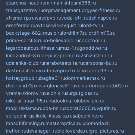
searchus-nauti.ru
mirmam.info
smi366.ru
transgazstroy.ru
orgmanagement.org
yes-fitness.ru
xtreme-rp.ru
wasdpvp.ru
voda-otri.ru
tishinapve.ru
orenferma.ru
avtoservis-avgust.ru
lord-tv.ru
backstage-682-music.ru
lordfilm7.ru
lordfilm13.ru
prime-cars63.ru
un-believable.ru
codetool.ru
legardoauto.ru
lithasa.ru
muz-1.ru
gooddver.ru
kinozadrot-3.ru
qr-plus-promo.ru
2shizashop.ru
udalenka-club.ru
nerabotaetsite.ru
carszona-bu.ru
dash-cash-now.ru
bravoprod.ru
kinozadrot13.ru
hotteygroup.ru
bagira31.ru
dommarketnsk.ru
dveriland73.ru
nis-glonass51.ru
veles-doroga.ru
tb02.ru
vrema-zdorov.ru
velonik.ru
surgutgloss.ru
nike-air-max-95.ru
nadookna.ru
lubov-pic.ru
mobilreklama.ru
pds-nn.ru
socrat2000.ru
vgurin.ru
spksochi.ru
shkola-klassika.ru
sabeonline.ru
mosoblfencing.ru
masteroptica.ru
lucomoria.ru
iration.ru
devanagari.ru
biblioverde.ru
igro-pictures.ru