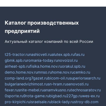
Каталог производственных
предприятий
Актуальный каталог компаний по всей России
t25-tractor.ru
nashicveti.ru
alutex.spb.ru
fas.ru
gbmk.spb.ru
romania-today.ru
novoizol.ru
airheat-spb.ru
fisika.home.nov.ru
orakul.spb.ru
demo.home.nov.ru
mnso.ru
home.nov.ru
cemko.ru
comp-land.org
7gazet.ru
bicom-oil.ru
superiorsearch.ru
bulgarianedvizhimost.ru
sn-hram.ru
senovosti.ru
fexer.ru
snite-mebel.ru
anamvkusno.ru
technosaratov.ru
0sporte.ru
9rota-game.ru
bigbad.ru
227gp.ru
wes-ex.ru
pro-kirpichi.ru
israelsale.ru
black-lady.ru
stroy-db.com