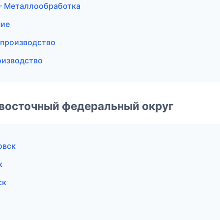
— Металлообработка
ние
 производство
оизводство
евосточный федеральный округ
овск
к
ск