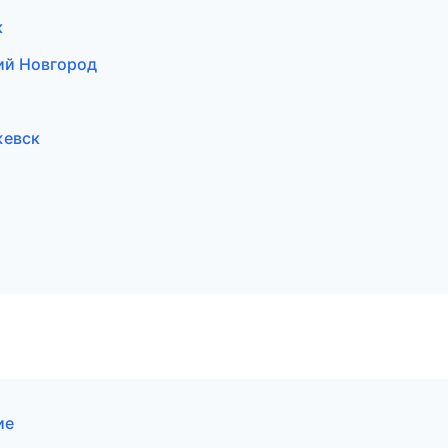
к
ий Новгород
жевск
ие