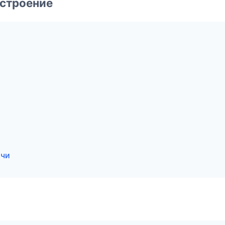
строение
очи