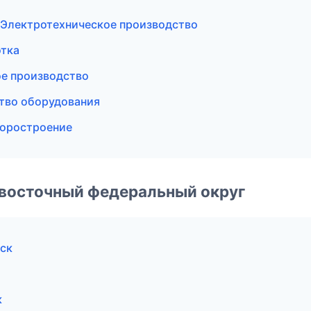
Электротехническое производство
тка
ое производство
тво оборудования
боростроение
евосточный федеральный округ
ск
к