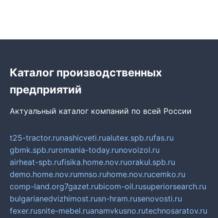
Каталог производственных
предприятий
Актуальный каталог компаний по всей России
t25-tractor.ru
nashicveti.ru
alutex.spb.ru
fas.ru
gbmk.spb.ru
romania-today.ru
novoizol.ru
airheat-spb.ru
fisika.home.nov.ru
orakul.spb.ru
demo.home.nov.ru
mnso.ru
home.nov.ru
cemko.ru
comp-land.org
7gazet.ru
bicom-oil.ru
superiorsearch.ru
bulgarianedvizhimost.ru
sn-hram.ru
senovosti.ru
fexer.ru
snite-mebel.ru
anamvkusno.ru
technosaratov.ru