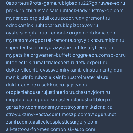
0sporte.ru
9rota-game.ru
bigbad.ru
227gp.ru
wes-ex.ru
pro-kirpichi.ru
israelsale.ru
black-lady.ru
stroy-db.com
mynances.org
ladalike.ru
zozor.ru
dvigremont.ru
odnokartinki.ru
htccare.ru
blogizotovoy.ru
oysters-digital.ru
o-remonte.org
remontdoma.com
myremont.org
portal-remonta.org
vyitikho.ru
mirjon.ru
superdeutsch.ru
mycrazystars.ru
filosofyfree.com
mypetslife.org
warren-buffett.org
greleon.com
sp-or.ru
infoelectrik.ru
materialexpert.ru
detkiexpert.ru
doktorvilechit.ru
vsesvoimirykami.ru
instrumentgid.ru
manikjurinfo.ru
hozjajkainfo.ru
stroimaterials.ru
doktoradvice.ru
selskoehozjajstvo.ru
otopleniehouse.ru
justinterior.ru
chastnyjdom.ru
mojateplica.ru
podelkimaster.ru
landshaftblog.ru
garazhov.com
monamy.net
stroysnami.kz
lcna.kz
stroyu.kz
my-vesta.com
timeszp.com
avtoguru.net
zsmh.com.ua
allcelebsplasticsurgery.com
all-tattoos-for-men.com
poisk-auto.com