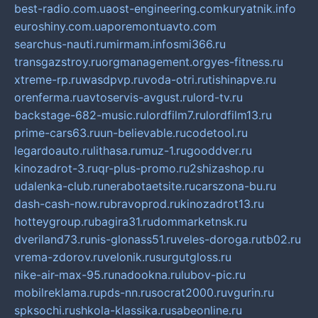
best-radio.com.ua
ost-engineering.com
kuryatnik.info
euroshiny.com.ua
poremontuavto.com
searchus-nauti.ru
mirmam.info
smi366.ru
transgazstroy.ru
orgmanagement.org
yes-fitness.ru
xtreme-rp.ru
wasdpvp.ru
voda-otri.ru
tishinapve.ru
orenferma.ru
avtoservis-avgust.ru
lord-tv.ru
backstage-682-music.ru
lordfilm7.ru
lordfilm13.ru
prime-cars63.ru
un-believable.ru
codetool.ru
legardoauto.ru
lithasa.ru
muz-1.ru
gooddver.ru
kinozadrot-3.ru
qr-plus-promo.ru
2shizashop.ru
udalenka-club.ru
nerabotaetsite.ru
carszona-bu.ru
dash-cash-now.ru
bravoprod.ru
kinozadrot13.ru
hotteygroup.ru
bagira31.ru
dommarketnsk.ru
dveriland73.ru
nis-glonass51.ru
veles-doroga.ru
tb02.ru
vrema-zdorov.ru
velonik.ru
surgutgloss.ru
nike-air-max-95.ru
nadookna.ru
lubov-pic.ru
mobilreklama.ru
pds-nn.ru
socrat2000.ru
vgurin.ru
spksochi.ru
shkola-klassika.ru
sabeonline.ru