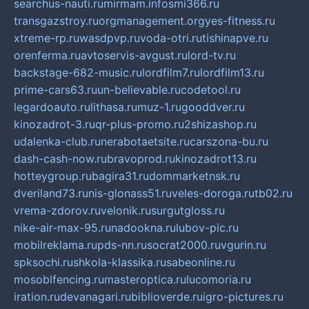
searchus-nauti.ru
mirmam.info
smi366.ru
transgazstroy.ru
orgmanagement.org
yes-fitness.ru
xtreme-rp.ru
wasdpvp.ru
voda-otri.ru
tishinapve.ru
orenferma.ru
avtoservis-avgust.ru
lord-tv.ru
backstage-682-music.ru
lordfilm7.ru
lordfilm13.ru
prime-cars63.ru
un-believable.ru
codetool.ru
legardoauto.ru
lithasa.ru
muz-1.ru
gooddver.ru
kinozadrot-3.ru
qr-plus-promo.ru
2shizashop.ru
udalenka-club.ru
nerabotaetsite.ru
carszona-bu.ru
dash-cash-now.ru
bravoprod.ru
kinozadrot13.ru
hotteygroup.ru
bagira31.ru
dommarketnsk.ru
dveriland73.ru
nis-glonass51.ru
veles-doroga.ru
tb02.ru
vrema-zdorov.ru
velonik.ru
surgutgloss.ru
nike-air-max-95.ru
nadookna.ru
lubov-pic.ru
mobilreklama.ru
pds-nn.ru
socrat2000.ru
vgurin.ru
spksochi.ru
shkola-klassika.ru
sabeonline.ru
mosoblfencing.ru
masteroptica.ru
lucomoria.ru
iration.ru
devanagari.ru
biblioverde.ru
igro-pictures.ru