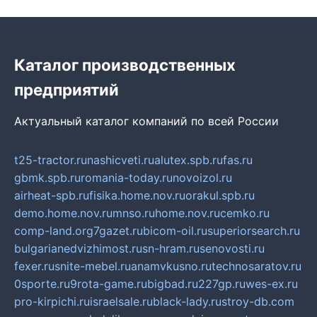
Каталог производственных
предприятий
Актуальный каталог компаний по всей России
t25-tractor.ru
nashicveti.ru
alutex.spb.ru
fas.ru
gbmk.spb.ru
romania-today.ru
novoizol.ru
airheat-spb.ru
fisika.home.nov.ru
orakul.spb.ru
demo.home.nov.ru
mnso.ru
home.nov.ru
cemko.ru
comp-land.org
7gazet.ru
bicom-oil.ru
superiorsearch.ru
bulgarianedvizhimost.ru
sn-hram.ru
senovosti.ru
fexer.ru
snite-mebel.ru
anamvkusno.ru
technosaratov.ru
0sporte.ru
9rota-game.ru
bigbad.ru
227gp.ru
wes-ex.ru
pro-kirpichi.ru
israelsale.ru
black-lady.ru
stroy-db.com