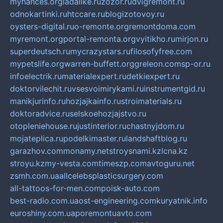
mynances.org
ladalike.ru
zozor.ru
dvigremont.ru
odnokartinki.ru
htccare.ru
blogizotovoy.ru
oysters-digital.ru
o-remonte.org
remontdoma.com
myremont.org
portal-remonta.org
vyitikho.ru
mirjon.ru
superdeutsch.ru
mycrazystars.ru
filosofyfree.com
mypetslife.org
warren-buffett.org
greleon.com
sp-or.ru
infoelectrik.ru
materialexpert.ru
detkiexpert.ru
doktorvilechit.ru
vsesvoimirykami.ru
instrumentgid.ru
manikjurinfo.ru
hozjajkainfo.ru
stroimaterials.ru
doktoradvice.ru
selskoehozjajstvo.ru
otopleniehouse.ru
justinterior.ru
chastnyjdom.ru
mojateplica.ru
podelkimaster.ru
landshaftblog.ru
garazhov.com
monamy.net
stroysnami.kz
lcna.kz
stroyu.kz
my-vesta.com
timeszp.com
avtoguru.net
zsmh.com.ua
allcelebsplasticsurgery.com
all-tattoos-for-men.com
poisk-auto.com
best-radio.com.ua
ost-engineering.com
kuryatnik.info
euroshiny.com.ua
poremontuavto.com