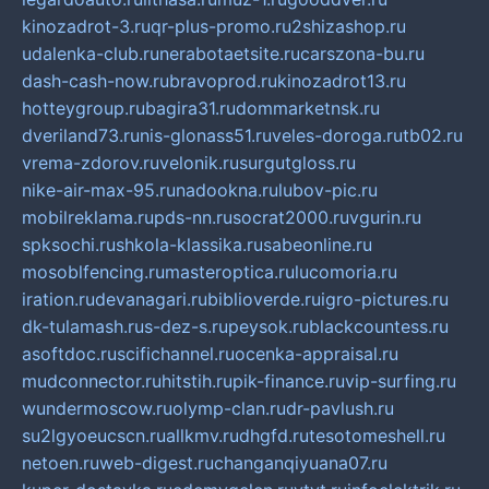
kinozadrot-3.ru
qr-plus-promo.ru
2shizashop.ru
udalenka-club.ru
nerabotaetsite.ru
carszona-bu.ru
dash-cash-now.ru
bravoprod.ru
kinozadrot13.ru
hotteygroup.ru
bagira31.ru
dommarketnsk.ru
dveriland73.ru
nis-glonass51.ru
veles-doroga.ru
tb02.ru
vrema-zdorov.ru
velonik.ru
surgutgloss.ru
nike-air-max-95.ru
nadookna.ru
lubov-pic.ru
mobilreklama.ru
pds-nn.ru
socrat2000.ru
vgurin.ru
spksochi.ru
shkola-klassika.ru
sabeonline.ru
mosoblfencing.ru
masteroptica.ru
lucomoria.ru
iration.ru
devanagari.ru
biblioverde.ru
igro-pictures.ru
dk-tulamash.ru
s-dez-s.ru
peysok.ru
blackcountess.ru
asoftdoc.ru
scifichannel.ru
ocenka-appraisal.ru
mudconnector.ru
hitstih.ru
pik-finance.ru
vip-surfing.ru
wundermoscow.ru
olymp-clan.ru
dr-pavlush.ru
su2lgyoeucscn.ru
allkmv.ru
dhgfd.ru
tesotomeshell.ru
netoen.ru
web-digest.ru
changanqiyuana07.ru