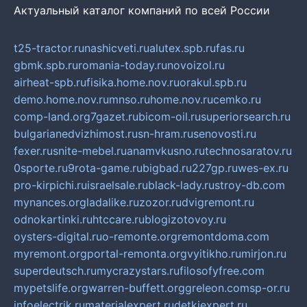
Актуальный каталог компаний по всей России
t25-tractor.ru
nashicveti.ru
alutex.spb.ru
fas.ru
gbmk.spb.ru
romania-today.ru
novoizol.ru
airheat-spb.ru
fisika.home.nov.ru
orakul.spb.ru
demo.home.nov.ru
mnso.ru
home.nov.ru
cemko.ru
comp-land.org
7gazet.ru
bicom-oil.ru
superiorsearch.ru
bulgarianedvizhimost.ru
sn-hram.ru
senovosti.ru
fexer.ru
snite-mebel.ru
anamvkusno.ru
technosaratov.ru
0sporte.ru
9rota-game.ru
bigbad.ru
227gp.ru
wes-ex.ru
pro-kirpichi.ru
israelsale.ru
black-lady.ru
stroy-db.com
mynances.org
ladalike.ru
zozor.ru
dvigremont.ru
odnokartinki.ru
htccare.ru
blogizotovoy.ru
oysters-digital.ru
o-remonte.org
remontdoma.com
myremont.org
portal-remonta.org
vyitikho.ru
mirjon.ru
superdeutsch.ru
mycrazystars.ru
filosofyfree.com
mypetslife.org
warren-buffett.org
greleon.com
sp-or.ru
infoelectrik.ru
materialexpert.ru
detkiexpert.ru