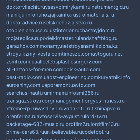
doktorvilechit.ru
vsesvoimirykami.ru
instrumentgid.ru
manikjurinfo.ru
hozjajkainfo.ru
stroimaterials.ru
doktoradvice.ru
selskoehozjajstvo.ru
otopleniehouse.ru
justinterior.ru
chastnyjdom.ru
mojateplica.ru
podelkimaster.ru
landshaftblog.ru
garazhov.com
monamy.net
stroysnami.kz
lcna.kz
stroyu.kz
my-vesta.com
timeszp.com
avtoguru.net
zsmh.com.ua
allcelebsplasticsurgery.com
all-tattoos-for-men.com
poisk-auto.com
best-radio.com.ua
ost-engineering.com
kuryatnik.info
euroshiny.com.ua
poremontuavto.com
searchus-nauti.ru
mirmam.info
smi366.ru
transgazstroy.ru
orgmanagement.org
yes-fitness.ru
xtreme-rp.ru
wasdpvp.ru
voda-otri.ru
tishinapve.ru
orenferma.ru
avtoservis-avgust.ru
lord-tv.ru
backstage-682-music.ru
lordfilm7.ru
lordfilm13.ru
prime-cars63.ru
un-believable.ru
codetool.ru
legardoauto.ru
lithasa.ru
muz-1.ru
gooddver.ru