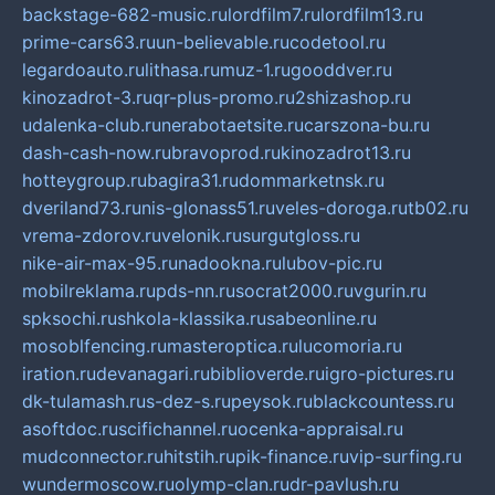
backstage-682-music.ru
lordfilm7.ru
lordfilm13.ru
prime-cars63.ru
un-believable.ru
codetool.ru
legardoauto.ru
lithasa.ru
muz-1.ru
gooddver.ru
kinozadrot-3.ru
qr-plus-promo.ru
2shizashop.ru
udalenka-club.ru
nerabotaetsite.ru
carszona-bu.ru
dash-cash-now.ru
bravoprod.ru
kinozadrot13.ru
hotteygroup.ru
bagira31.ru
dommarketnsk.ru
dveriland73.ru
nis-glonass51.ru
veles-doroga.ru
tb02.ru
vrema-zdorov.ru
velonik.ru
surgutgloss.ru
nike-air-max-95.ru
nadookna.ru
lubov-pic.ru
mobilreklama.ru
pds-nn.ru
socrat2000.ru
vgurin.ru
spksochi.ru
shkola-klassika.ru
sabeonline.ru
mosoblfencing.ru
masteroptica.ru
lucomoria.ru
iration.ru
devanagari.ru
biblioverde.ru
igro-pictures.ru
dk-tulamash.ru
s-dez-s.ru
peysok.ru
blackcountess.ru
asoftdoc.ru
scifichannel.ru
ocenka-appraisal.ru
mudconnector.ru
hitstih.ru
pik-finance.ru
vip-surfing.ru
wundermoscow.ru
olymp-clan.ru
dr-pavlush.ru