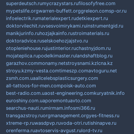
superdeutsch.ru
mycrazystars.ru
filosofyfree.com
mypetslife.org
warren-buffett.org
greleon.com
sp-or.ru
infoelectrik.ru
materialexpert.ru
detkiexpert.ru
doktorvilechit.ru
vsesvoimirykami.ru
instrumentgid.ru
manikjurinfo.ru
hozjajkainfo.ru
stroimaterials.ru
doktoradvice.ru
selskoehozjajstvo.ru
otopleniehouse.ru
justinterior.ru
chastnyjdom.ru
mojateplica.ru
podelkimaster.ru
landshaftblog.ru
garazhov.com
monamy.net
stroysnami.kz
lcna.kz
stroyu.kz
my-vesta.com
timeszp.com
avtoguru.net
zsmh.com.ua
allcelebsplasticsurgery.com
all-tattoos-for-men.com
poisk-auto.com
best-radio.com.ua
ost-engineering.com
kuryatnik.info
euroshiny.com.ua
poremontuavto.com
searchus-nauti.ru
mirmam.info
smi366.ru
transgazstroy.ru
orgmanagement.org
yes-fitness.ru
xtreme-rp.ru
wasdpvp.ru
voda-otri.ru
tishinapve.ru
orenferma.ru
avtoservis-avgust.ru
lord-tv.ru