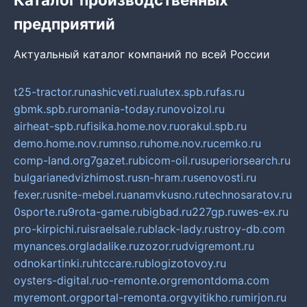
предприятий
Актуальный каталог компаний по всей России
t25-tractor.ru
nashicveti.ru
alutex.spb.ru
fas.ru
gbmk.spb.ru
romania-today.ru
novoizol.ru
airheat-spb.ru
fisika.home.nov.ru
orakul.spb.ru
demo.home.nov.ru
mnso.ru
home.nov.ru
cemko.ru
comp-land.org
7gazet.ru
bicom-oil.ru
superiorsearch.ru
bulgarianedvizhimost.ru
sn-hram.ru
senovosti.ru
fexer.ru
snite-mebel.ru
anamvkusno.ru
technosaratov.ru
0sporte.ru
9rota-game.ru
bigbad.ru
227gp.ru
wes-ex.ru
pro-kirpichi.ru
israelsale.ru
black-lady.ru
stroy-db.com
mynances.org
ladalike.ru
zozor.ru
dvigremont.ru
odnokartinki.ru
htccare.ru
blogizotovoy.ru
oysters-digital.ru
o-remonte.org
remontdoma.com
myremont.org
portal-remonta.org
vyitikho.ru
mirjon.ru