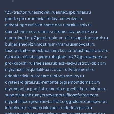
t25-tractor.ru
nashicveti.ru
alutex.spb.ru
fas.ru
gbmk.spb.ru
romania-today.ru
novoizol.ru
airheat-spb.ru
fisika.home.nov.ru
orakul.spb.ru
demo.home.nov.ru
mnso.ru
home.nov.ru
cemko.ru
comp-land.org
7gazet.ru
bicom-oil.ru
superiorsearch.ru
bulgarianedvizhimost.ru
sn-hram.ru
senovosti.ru
fexer.ru
snite-mebel.ru
anamvkusno.ru
technosaratov.ru
0sporte.ru
9rota-game.ru
bigbad.ru
227gp.ru
wes-ex.ru
pro-kirpichi.ru
israelsale.ru
black-lady.ru
stroy-db.com
mynances.org
ladalike.ru
zozor.ru
dvigremont.ru
odnokartinki.ru
htccare.ru
blogizotovoy.ru
oysters-digital.ru
o-remonte.org
remontdoma.com
myremont.org
portal-remonta.org
vyitikho.ru
mirjon.ru
superdeutsch.ru
mycrazystars.ru
filosofyfree.com
mypetslife.org
warren-buffett.org
greleon.com
sp-or.ru
infoelectrik.ru
materialexpert.ru
detkiexpert.ru