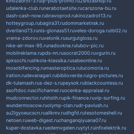
kinozadrot-3.ru
qr-plus-promo.ru
2shizashop.ru
udalenka-club.ru
nerabotaetsite.ru
carszona-bu.ru
dash-cash-now.ru
bravoprod.ru
kinozadrot13.ru
hotteygroup.ru
bagira31.ru
dommarketnsk.ru
dveriland73.ru
nis-glonass51.ru
veles-doroga.ru
tb02.ru
vrema-zdorov.ru
velonik.ru
surgutgloss.ru
nike-air-max-95.ru
nadookna.ru
lubov-pic.ru
mobilreklama.ru
pds-nn.ru
socrat2000.ru
vgurin.ru
spksochi.ru
shkola-klassika.ru
sabeonline.ru
mosoblfencing.ru
masteroptica.ru
lucomoria.ru
iration.ru
devanagari.ru
biblioverde.ru
igro-pictures.ru
dk-tulamash.ru
s-dez-s.ru
peysok.ru
blackcountess.ru
asoftdoc.ru
scifichannel.ru
ocenka-appraisal.ru
mudconnector.ru
hitstih.ru
pik-finance.ru
vip-surfing.ru
wundermoscow.ru
olymp-clan.ru
dr-pavlush.ru
su2lgyoeucscn.ru
allkmv.ru
dhgfd.ru
tesotomeshell.ru
netoen.ru
web-digest.ru
changanqiyuana07.ru
kuper-dostavka.ru
edemvgelen.ru
ytyt.ru
infoelektrik.ru