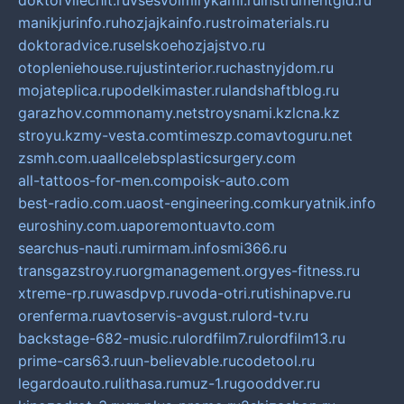
doktorvilechit.ru
vsesvoimirykami.ru
instrumentgid.ru
manikjurinfo.ru
hozjajkainfo.ru
stroimaterials.ru
doktoradvice.ru
selskoehozjajstvo.ru
otopleniehouse.ru
justinterior.ru
chastnyjdom.ru
mojateplica.ru
podelkimaster.ru
landshaftblog.ru
garazhov.com
monamy.net
stroysnami.kz
lcna.kz
stroyu.kz
my-vesta.com
timeszp.com
avtoguru.net
zsmh.com.ua
allcelebsplasticsurgery.com
all-tattoos-for-men.com
poisk-auto.com
best-radio.com.ua
ost-engineering.com
kuryatnik.info
euroshiny.com.ua
poremontuavto.com
searchus-nauti.ru
mirmam.info
smi366.ru
transgazstroy.ru
orgmanagement.org
yes-fitness.ru
xtreme-rp.ru
wasdpvp.ru
voda-otri.ru
tishinapve.ru
orenferma.ru
avtoservis-avgust.ru
lord-tv.ru
backstage-682-music.ru
lordfilm7.ru
lordfilm13.ru
prime-cars63.ru
un-believable.ru
codetool.ru
legardoauto.ru
lithasa.ru
muz-1.ru
gooddver.ru