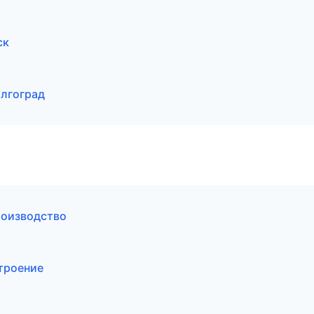
ск
олгоград
роизводство
троение