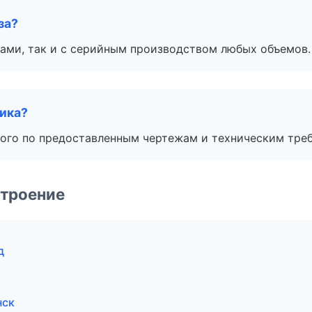
за?
ами, так и с серийным производством любых объемов.
чика?
ого по предоставленным чертежам и техническим тре
строение
д
нск