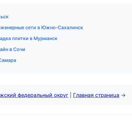
льск
нженерные сети в Южно-Сахалинск
ладка плитки в Мурманск
айн в Сочи
 Самара
лжский федеральный округ
|
Главная страница
→