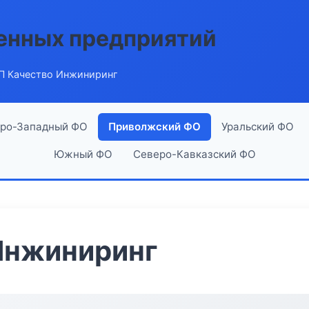
енных предприятий
П Качество Инжиниринг
ро-Западный ФО
Приволжский ФО
Уральский ФО
Южный ФО
Северо-Кавказский ФО
Инжиниринг