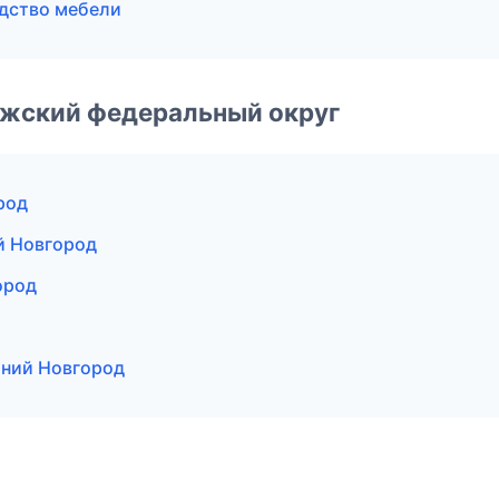
дство мебели
лжский федеральный округ
род
й Новгород
ород
ний Новгород