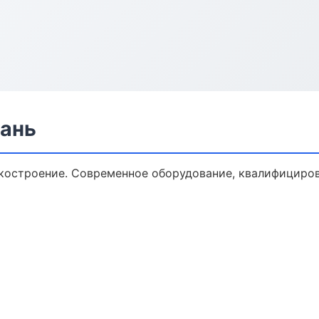
зань
костроение. Современное оборудование, квалифициров