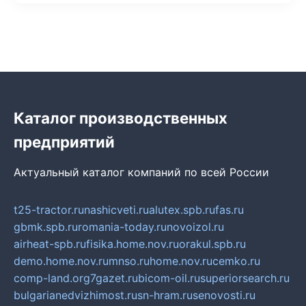
Каталог производственных
предприятий
Актуальный каталог компаний по всей России
t25-tractor.ru
nashicveti.ru
alutex.spb.ru
fas.ru
gbmk.spb.ru
romania-today.ru
novoizol.ru
airheat-spb.ru
fisika.home.nov.ru
orakul.spb.ru
demo.home.nov.ru
mnso.ru
home.nov.ru
cemko.ru
comp-land.org
7gazet.ru
bicom-oil.ru
superiorsearch.ru
bulgarianedvizhimost.ru
sn-hram.ru
senovosti.ru