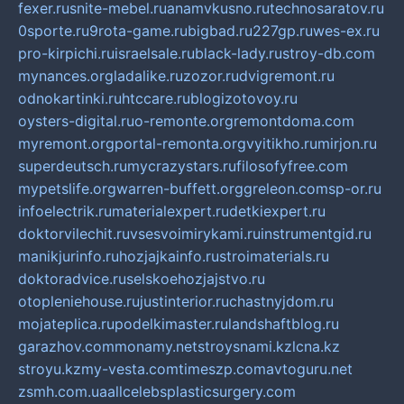
fexer.ru
snite-mebel.ru
anamvkusno.ru
technosaratov.ru
0sporte.ru
9rota-game.ru
bigbad.ru
227gp.ru
wes-ex.ru
pro-kirpichi.ru
israelsale.ru
black-lady.ru
stroy-db.com
mynances.org
ladalike.ru
zozor.ru
dvigremont.ru
odnokartinki.ru
htccare.ru
blogizotovoy.ru
oysters-digital.ru
o-remonte.org
remontdoma.com
myremont.org
portal-remonta.org
vyitikho.ru
mirjon.ru
superdeutsch.ru
mycrazystars.ru
filosofyfree.com
mypetslife.org
warren-buffett.org
greleon.com
sp-or.ru
infoelectrik.ru
materialexpert.ru
detkiexpert.ru
doktorvilechit.ru
vsesvoimirykami.ru
instrumentgid.ru
manikjurinfo.ru
hozjajkainfo.ru
stroimaterials.ru
doktoradvice.ru
selskoehozjajstvo.ru
otopleniehouse.ru
justinterior.ru
chastnyjdom.ru
mojateplica.ru
podelkimaster.ru
landshaftblog.ru
garazhov.com
monamy.net
stroysnami.kz
lcna.kz
stroyu.kz
my-vesta.com
timeszp.com
avtoguru.net
zsmh.com.ua
allcelebsplasticsurgery.com