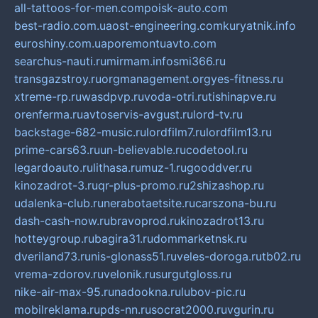
all-tattoos-for-men.com
poisk-auto.com
best-radio.com.ua
ost-engineering.com
kuryatnik.info
euroshiny.com.ua
poremontuavto.com
searchus-nauti.ru
mirmam.info
smi366.ru
transgazstroy.ru
orgmanagement.org
yes-fitness.ru
xtreme-rp.ru
wasdpvp.ru
voda-otri.ru
tishinapve.ru
orenferma.ru
avtoservis-avgust.ru
lord-tv.ru
backstage-682-music.ru
lordfilm7.ru
lordfilm13.ru
prime-cars63.ru
un-believable.ru
codetool.ru
legardoauto.ru
lithasa.ru
muz-1.ru
gooddver.ru
kinozadrot-3.ru
qr-plus-promo.ru
2shizashop.ru
udalenka-club.ru
nerabotaetsite.ru
carszona-bu.ru
dash-cash-now.ru
bravoprod.ru
kinozadrot13.ru
hotteygroup.ru
bagira31.ru
dommarketnsk.ru
dveriland73.ru
nis-glonass51.ru
veles-doroga.ru
tb02.ru
vrema-zdorov.ru
velonik.ru
surgutgloss.ru
nike-air-max-95.ru
nadookna.ru
lubov-pic.ru
mobilreklama.ru
pds-nn.ru
socrat2000.ru
vgurin.ru