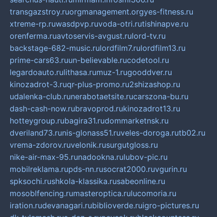
transgazstroy.ru
orgmanagement.org
yes-fitness.ru
xtreme-rp.ru
wasdpvp.ru
voda-otri.ru
tishinapve.ru
orenferma.ru
avtoservis-avgust.ru
lord-tv.ru
backstage-682-music.ru
lordfilm7.ru
lordfilm13.ru
prime-cars63.ru
un-believable.ru
codetool.ru
legardoauto.ru
lithasa.ru
muz-1.ru
gooddver.ru
kinozadrot-3.ru
qr-plus-promo.ru
2shizashop.ru
udalenka-club.ru
nerabotaetsite.ru
carszona-bu.ru
dash-cash-now.ru
bravoprod.ru
kinozadrot13.ru
hotteygroup.ru
bagira31.ru
dommarketnsk.ru
dveriland73.ru
nis-glonass51.ru
veles-doroga.ru
tb02.ru
vrema-zdorov.ru
velonik.ru
surgutgloss.ru
nike-air-max-95.ru
nadookna.ru
lubov-pic.ru
mobilreklama.ru
pds-nn.ru
socrat2000.ru
vgurin.ru
spksochi.ru
shkola-klassika.ru
sabeonline.ru
mosoblfencing.ru
masteroptica.ru
lucomoria.ru
iration.ru
devanagari.ru
biblioverde.ru
igro-pictures.ru