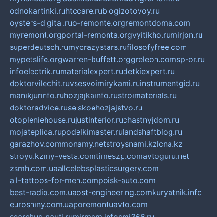
odnokartinki.ru
htccare.ru
blogizotovoy.ru
oysters-digital.ru
o-remonte.org
remontdoma.com
myremont.org
portal-remonta.org
vyitikho.ru
mirjon.ru
superdeutsch.ru
mycrazystars.ru
filosofyfree.com
mypetslife.org
warren-buffett.org
greleon.com
sp-or.ru
infoelectrik.ru
materialexpert.ru
detkiexpert.ru
doktorvilechit.ru
vsesvoimirykami.ru
instrumentgid.ru
manikjurinfo.ru
hozjajkainfo.ru
stroimaterials.ru
doktoradvice.ru
selskoehozjajstvo.ru
otopleniehouse.ru
justinterior.ru
chastnyjdom.ru
mojateplica.ru
podelkimaster.ru
landshaftblog.ru
garazhov.com
monamy.net
stroysnami.kz
lcna.kz
stroyu.kz
my-vesta.com
timeszp.com
avtoguru.net
zsmh.com.ua
allcelebsplasticsurgery.com
all-tattoos-for-men.com
poisk-auto.com
best-radio.com.ua
ost-engineering.com
kuryatnik.info
euroshiny.com.ua
poremontuavto.com
searchus-nauti.ru
mirmam.info
smi366.ru