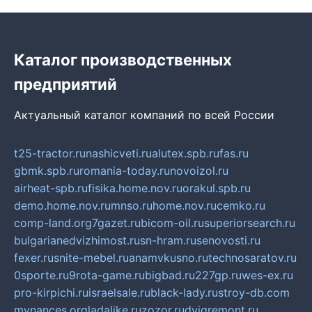
Каталог производственных
предприятий
Актуальный каталог компаний по всей России
t25-tractor.ru
nashicveti.ru
alutex.spb.ru
fas.ru
gbmk.spb.ru
romania-today.ru
novoizol.ru
airheat-spb.ru
fisika.home.nov.ru
orakul.spb.ru
demo.home.nov.ru
mnso.ru
home.nov.ru
cemko.ru
comp-land.org
7gazet.ru
bicom-oil.ru
superiorsearch.ru
bulgarianedvizhimost.ru
sn-hram.ru
senovosti.ru
fexer.ru
snite-mebel.ru
anamvkusno.ru
technosaratov.ru
0sporte.ru
9rota-game.ru
bigbad.ru
227gp.ru
wes-ex.ru
pro-kirpichi.ru
israelsale.ru
black-lady.ru
stroy-db.com
mynances.org
ladalike.ru
zozor.ru
dvigremont.ru