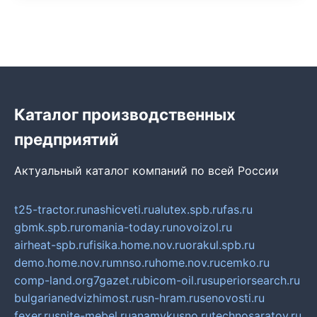
Каталог производственных
предприятий
Актуальный каталог компаний по всей России
t25-tractor.ru
nashicveti.ru
alutex.spb.ru
fas.ru
gbmk.spb.ru
romania-today.ru
novoizol.ru
airheat-spb.ru
fisika.home.nov.ru
orakul.spb.ru
demo.home.nov.ru
mnso.ru
home.nov.ru
cemko.ru
comp-land.org
7gazet.ru
bicom-oil.ru
superiorsearch.ru
bulgarianedvizhimost.ru
sn-hram.ru
senovosti.ru
fexer.ru
snite-mebel.ru
anamvkusno.ru
technosaratov.ru