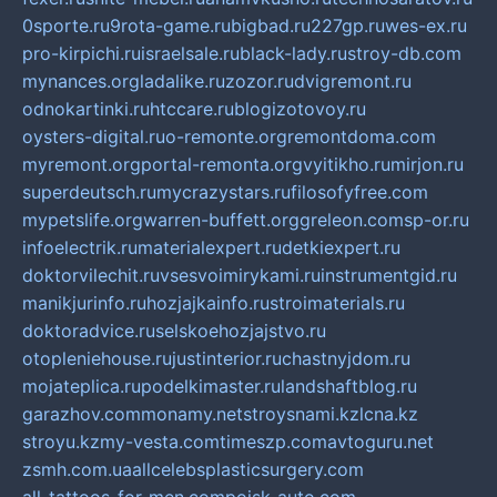
0sporte.ru
9rota-game.ru
bigbad.ru
227gp.ru
wes-ex.ru
pro-kirpichi.ru
israelsale.ru
black-lady.ru
stroy-db.com
mynances.org
ladalike.ru
zozor.ru
dvigremont.ru
odnokartinki.ru
htccare.ru
blogizotovoy.ru
oysters-digital.ru
o-remonte.org
remontdoma.com
myremont.org
portal-remonta.org
vyitikho.ru
mirjon.ru
superdeutsch.ru
mycrazystars.ru
filosofyfree.com
mypetslife.org
warren-buffett.org
greleon.com
sp-or.ru
infoelectrik.ru
materialexpert.ru
detkiexpert.ru
doktorvilechit.ru
vsesvoimirykami.ru
instrumentgid.ru
manikjurinfo.ru
hozjajkainfo.ru
stroimaterials.ru
doktoradvice.ru
selskoehozjajstvo.ru
otopleniehouse.ru
justinterior.ru
chastnyjdom.ru
mojateplica.ru
podelkimaster.ru
landshaftblog.ru
garazhov.com
monamy.net
stroysnami.kz
lcna.kz
stroyu.kz
my-vesta.com
timeszp.com
avtoguru.net
zsmh.com.ua
allcelebsplasticsurgery.com