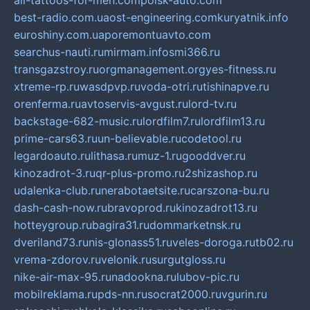
all-tattoos-for-men.com
poisk-auto.com
best-radio.com.ua
ost-engineering.com
kuryatnik.info
euroshiny.com.ua
poremontuavto.com
searchus-nauti.ru
mirmam.info
smi366.ru
transgazstroy.ru
orgmanagement.org
yes-fitness.ru
xtreme-rp.ru
wasdpvp.ru
voda-otri.ru
tishinapve.ru
orenferma.ru
avtoservis-avgust.ru
lord-tv.ru
backstage-682-music.ru
lordfilm7.ru
lordfilm13.ru
prime-cars63.ru
un-believable.ru
codetool.ru
legardoauto.ru
lithasa.ru
muz-1.ru
gooddver.ru
kinozadrot-3.ru
qr-plus-promo.ru
2shizashop.ru
udalenka-club.ru
nerabotaetsite.ru
carszona-bu.ru
dash-cash-now.ru
bravoprod.ru
kinozadrot13.ru
hotteygroup.ru
bagira31.ru
dommarketnsk.ru
dveriland73.ru
nis-glonass51.ru
veles-doroga.ru
tb02.ru
vrema-zdorov.ru
velonik.ru
surgutgloss.ru
nike-air-max-95.ru
nadookna.ru
lubov-pic.ru
mobilreklama.ru
pds-nn.ru
socrat2000.ru
vgurin.ru