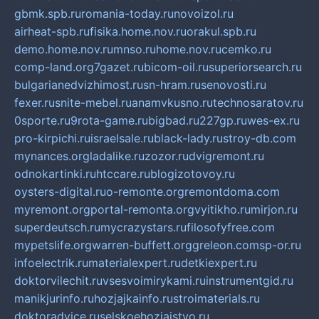
gbmk.spb.ru
romania-today.ru
novoizol.ru
airheat-spb.ru
fisika.home.nov.ru
orakul.spb.ru
demo.home.nov.ru
mnso.ru
home.nov.ru
cemko.ru
comp-land.org
7gazet.ru
bicom-oil.ru
superiorsearch.ru
bulgarianedvizhimost.ru
sn-hram.ru
senovosti.ru
fexer.ru
snite-mebel.ru
anamvkusno.ru
technosaratov.ru
0sporte.ru
9rota-game.ru
bigbad.ru
227gp.ru
wes-ex.ru
pro-kirpichi.ru
israelsale.ru
black-lady.ru
stroy-db.com
mynances.org
ladalike.ru
zozor.ru
dvigremont.ru
odnokartinki.ru
htccare.ru
blogizotovoy.ru
oysters-digital.ru
o-remonte.org
remontdoma.com
myremont.org
portal-remonta.org
vyitikho.ru
mirjon.ru
superdeutsch.ru
mycrazystars.ru
filosofyfree.com
mypetslife.org
warren-buffett.org
greleon.com
sp-or.ru
infoelectrik.ru
materialexpert.ru
detkiexpert.ru
doktorvilechit.ru
vsesvoimirykami.ru
instrumentgid.ru
manikjurinfo.ru
hozjajkainfo.ru
stroimaterials.ru
doktoradvice.ru
selskoehozjajstvo.ru