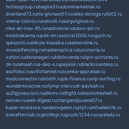
hotteygroup.ru
bagira31.ru
dommarketnsk.ru
dveriland73.ru
nis-glonass51.ru
veles-doroga.ru
tb02.ru
vrema-zdorov.ru
velonik.ru
surgutgloss.ru
nike-air-max-95.ru
nadookna.ru
lubov-pic.ru
mobilreklama.ru
pds-nn.ru
socrat2000.ru
vgurin.ru
spksochi.ru
shkola-klassika.ru
sabeonline.ru
mosoblfencing.ru
masteroptica.ru
lucomoria.ru
iration.ru
devanagari.ru
biblioverde.ru
igro-pictures.ru
dk-tulamash.ru
s-dez-s.ru
peysok.ru
blackcountess.ru
asoftdoc.ru
scifichannel.ru
ocenka-appraisal.ru
mudconnector.ru
hitstih.ru
pik-finance.ru
vip-surfing.ru
wundermoscow.ru
olymp-clan.ru
dr-pavlush.ru
su2lgyoeucscn.ru
allkmv.ru
dhgfd.ru
tesotomeshell.ru
netoen.ru
web-digest.ru
changanqiyuana07.ru
kuper-dostavka.ru
edemvgelen.ru
ytyt.ru
infoelektrik.ru
everafterclub.org
kirillkgr.ru
goodv1234.ru
oopslady.ru