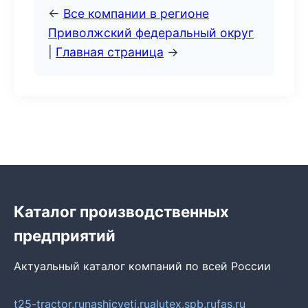
←
Все компании в регионе
Приволжский федеральный округ
|
Главная страница
→
Каталог производственных
предприятий
Актуальный каталог компаний по всей России
t25-tractor.ru
nashicveti.ru
alutex.spb.ru
fas.ru