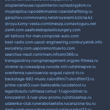
otopleniehouse.ru
justinterior.ru
chastnyjdom.ru
mojateplica.ru
podelkimaster.ru
landshaftblog.ru
garazhov.com
monamy.net
stroysnami.kz
lcna.kz
stroyu.kz
my-vesta.com
timeszp.com
avtoguru.net
zsmh.com.ua
allcelebsplasticsurgery.com
all-tattoos-for-men.com
poisk-auto.com
best-radio.com.ua
ost-engineering.com
kuryatnik.info
euroshiny.com.ua
poremontuavto.com
searchus-nauti.ru
mirmam.info
smi366.ru
transgazstroy.ru
orgmanagement.org
yes-fitness.ru
xtreme-rp.ru
wasdpvp.ru
voda-otri.ru
tishinapve.ru
orenferma.ru
avtoservis-avgust.ru
lord-tv.ru
backstage-682-music.ru
lordfilm7.ru
lordfilm13.ru
prime-cars63.ru
un-believable.ru
codetool.ru
legardoauto.ru
lithasa.ru
muz-1.ru
gooddver.ru
kinozadrot-3.ru
qr-plus-promo.ru
2shizashop.ru
udalenka-club.ru
nerabotaetsite.ru
carszona-bu.ru
dash-cash-now.ru
bravoprod.ru
kinozadrot13.ru