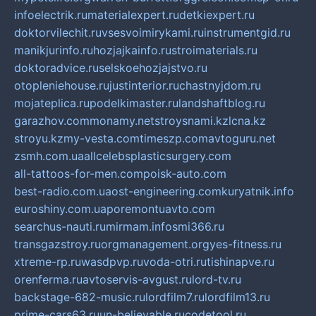
infoelectrik.ru
materialexpert.ru
detkiexpert.ru
doktorvilechit.ru
vsesvoimirykami.ru
instrumentgid.ru
manikjurinfo.ru
hozjajkainfo.ru
stroimaterials.ru
doktoradvice.ru
selskoehozjajstvo.ru
otopleniehouse.ru
justinterior.ru
chastnyjdom.ru
mojateplica.ru
podelkimaster.ru
landshaftblog.ru
garazhov.com
monamy.net
stroysnami.kz
lcna.kz
stroyu.kz
my-vesta.com
timeszp.com
avtoguru.net
zsmh.com.ua
allcelebsplasticsurgery.com
all-tattoos-for-men.com
poisk-auto.com
best-radio.com.ua
ost-engineering.com
kuryatnik.info
euroshiny.com.ua
poremontuavto.com
searchus-nauti.ru
mirmam.info
smi366.ru
transgazstroy.ru
orgmanagement.org
yes-fitness.ru
xtreme-rp.ru
wasdpvp.ru
voda-otri.ru
tishinapve.ru
orenferma.ru
avtoservis-avgust.ru
lord-tv.ru
backstage-682-music.ru
lordfilm7.ru
lordfilm13.ru
prime-cars63.ru
un-believable.ru
codetool.ru