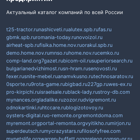
Актуальный каталог компаний по всей России
t25-tractor.ru
nashicveti.ru
alutex.spb.ru
fas.ru
gbmk.spb.ru
romania-today.ru
novoizol.ru
airheat-spb.ru
fisika.home.nov.ru
orakul.spb.ru
demo.home.nov.ru
mnso.ru
home.nov.ru
cemko.ru
comp-land.org
7gazet.ru
bicom-oil.ru
superiorsearch.ru
bulgarianedvizhimost.ru
sn-hram.ru
senovosti.ru
fexer.ru
snite-mebel.ru
anamvkusno.ru
technosaratov.ru
0sporte.ru
9rota-game.ru
bigbad.ru
227gp.ru
wes-ex.ru
pro-kirpichi.ru
israelsale.ru
black-lady.ru
stroy-db.com
mynances.org
ladalike.ru
zozor.ru
dvigremont.ru
odnokartinki.ru
htccare.ru
blogizotovoy.ru
oysters-digital.ru
o-remonte.org
remontdoma.com
myremont.org
portal-remonta.org
vyitikho.ru
mirjon.ru
superdeutsch.ru
mycrazystars.ru
filosofyfree.com
mypetslife.org
warren-buffett.org
greleon.com
sp-or.ru