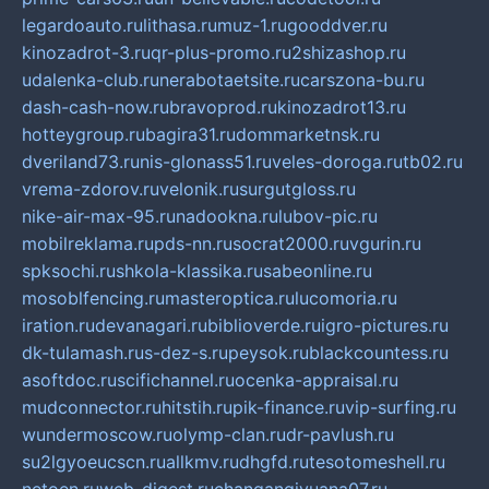
legardoauto.ru
lithasa.ru
muz-1.ru
gooddver.ru
kinozadrot-3.ru
qr-plus-promo.ru
2shizashop.ru
udalenka-club.ru
nerabotaetsite.ru
carszona-bu.ru
dash-cash-now.ru
bravoprod.ru
kinozadrot13.ru
hotteygroup.ru
bagira31.ru
dommarketnsk.ru
dveriland73.ru
nis-glonass51.ru
veles-doroga.ru
tb02.ru
vrema-zdorov.ru
velonik.ru
surgutgloss.ru
nike-air-max-95.ru
nadookna.ru
lubov-pic.ru
mobilreklama.ru
pds-nn.ru
socrat2000.ru
vgurin.ru
spksochi.ru
shkola-klassika.ru
sabeonline.ru
mosoblfencing.ru
masteroptica.ru
lucomoria.ru
iration.ru
devanagari.ru
biblioverde.ru
igro-pictures.ru
dk-tulamash.ru
s-dez-s.ru
peysok.ru
blackcountess.ru
asoftdoc.ru
scifichannel.ru
ocenka-appraisal.ru
mudconnector.ru
hitstih.ru
pik-finance.ru
vip-surfing.ru
wundermoscow.ru
olymp-clan.ru
dr-pavlush.ru
su2lgyoeucscn.ru
allkmv.ru
dhgfd.ru
tesotomeshell.ru