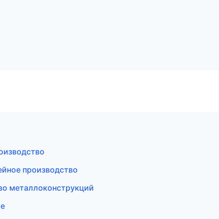
а
оизводство
ейное производство
во металлоконструкций
ие