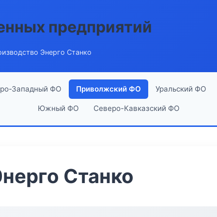
енных предприятий
оизводство Энерго Станко
ро-Западный ФО
Приволжский ФО
Уральский ФО
Южный ФО
Северо-Кавказский ФО
нерго Станко