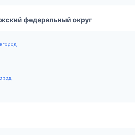
лжский федеральный округ
вгород
город