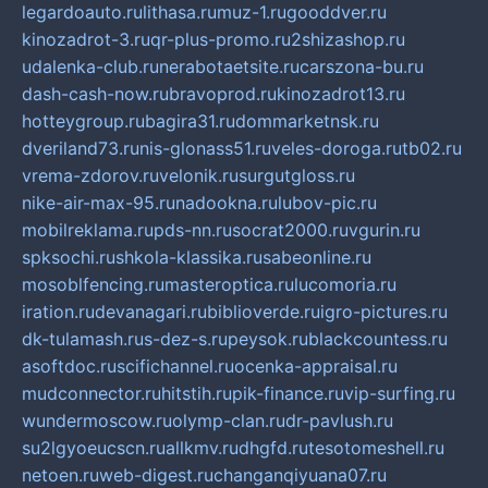
legardoauto.ru
lithasa.ru
muz-1.ru
gooddver.ru
kinozadrot-3.ru
qr-plus-promo.ru
2shizashop.ru
udalenka-club.ru
nerabotaetsite.ru
carszona-bu.ru
dash-cash-now.ru
bravoprod.ru
kinozadrot13.ru
hotteygroup.ru
bagira31.ru
dommarketnsk.ru
dveriland73.ru
nis-glonass51.ru
veles-doroga.ru
tb02.ru
vrema-zdorov.ru
velonik.ru
surgutgloss.ru
nike-air-max-95.ru
nadookna.ru
lubov-pic.ru
mobilreklama.ru
pds-nn.ru
socrat2000.ru
vgurin.ru
spksochi.ru
shkola-klassika.ru
sabeonline.ru
mosoblfencing.ru
masteroptica.ru
lucomoria.ru
iration.ru
devanagari.ru
biblioverde.ru
igro-pictures.ru
dk-tulamash.ru
s-dez-s.ru
peysok.ru
blackcountess.ru
asoftdoc.ru
scifichannel.ru
ocenka-appraisal.ru
mudconnector.ru
hitstih.ru
pik-finance.ru
vip-surfing.ru
wundermoscow.ru
olymp-clan.ru
dr-pavlush.ru
su2lgyoeucscn.ru
allkmv.ru
dhgfd.ru
tesotomeshell.ru
netoen.ru
web-digest.ru
changanqiyuana07.ru