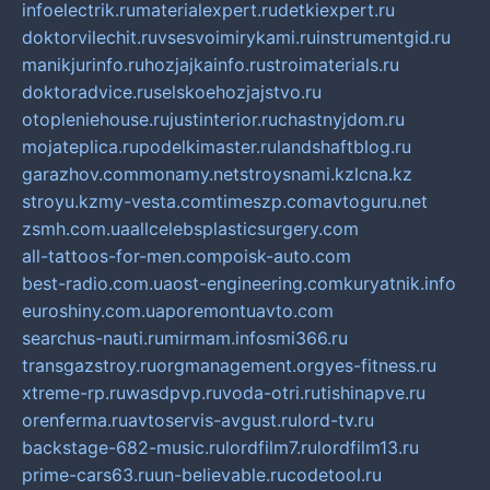
infoelectrik.ru
materialexpert.ru
detkiexpert.ru
doktorvilechit.ru
vsesvoimirykami.ru
instrumentgid.ru
manikjurinfo.ru
hozjajkainfo.ru
stroimaterials.ru
doktoradvice.ru
selskoehozjajstvo.ru
otopleniehouse.ru
justinterior.ru
chastnyjdom.ru
mojateplica.ru
podelkimaster.ru
landshaftblog.ru
garazhov.com
monamy.net
stroysnami.kz
lcna.kz
stroyu.kz
my-vesta.com
timeszp.com
avtoguru.net
zsmh.com.ua
allcelebsplasticsurgery.com
all-tattoos-for-men.com
poisk-auto.com
best-radio.com.ua
ost-engineering.com
kuryatnik.info
euroshiny.com.ua
poremontuavto.com
searchus-nauti.ru
mirmam.info
smi366.ru
transgazstroy.ru
orgmanagement.org
yes-fitness.ru
xtreme-rp.ru
wasdpvp.ru
voda-otri.ru
tishinapve.ru
orenferma.ru
avtoservis-avgust.ru
lord-tv.ru
backstage-682-music.ru
lordfilm7.ru
lordfilm13.ru
prime-cars63.ru
un-believable.ru
codetool.ru