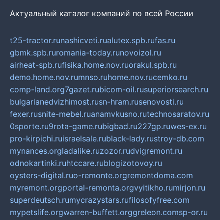
Актуальный каталог компаний по всей России
t25-tractor.ru
nashicveti.ru
alutex.spb.ru
fas.ru
gbmk.spb.ru
romania-today.ru
novoizol.ru
airheat-spb.ru
fisika.home.nov.ru
orakul.spb.ru
demo.home.nov.ru
mnso.ru
home.nov.ru
cemko.ru
comp-land.org
7gazet.ru
bicom-oil.ru
superiorsearch.ru
bulgarianedvizhimost.ru
sn-hram.ru
senovosti.ru
fexer.ru
snite-mebel.ru
anamvkusno.ru
technosaratov.ru
0sporte.ru
9rota-game.ru
bigbad.ru
227gp.ru
wes-ex.ru
pro-kirpichi.ru
israelsale.ru
black-lady.ru
stroy-db.com
mynances.org
ladalike.ru
zozor.ru
dvigremont.ru
odnokartinki.ru
htccare.ru
blogizotovoy.ru
oysters-digital.ru
o-remonte.org
remontdoma.com
myremont.org
portal-remonta.org
vyitikho.ru
mirjon.ru
superdeutsch.ru
mycrazystars.ru
filosofyfree.com
mypetslife.org
warren-buffett.org
greleon.com
sp-or.ru