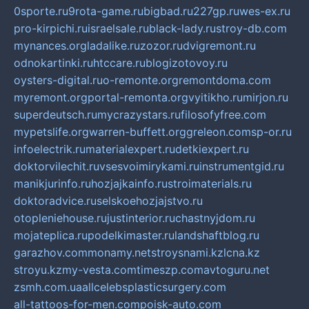
0sporte.ru
9rota-game.ru
bigbad.ru
227gp.ru
wes-ex.ru
pro-kirpichi.ru
israelsale.ru
black-lady.ru
stroy-db.com
mynances.org
ladalike.ru
zozor.ru
dvigremont.ru
odnokartinki.ru
htccare.ru
blogizotovoy.ru
oysters-digital.ru
o-remonte.org
remontdoma.com
myremont.org
portal-remonta.org
vyitikho.ru
mirjon.ru
superdeutsch.ru
mycrazystars.ru
filosofyfree.com
mypetslife.org
warren-buffett.org
greleon.com
sp-or.ru
infoelectrik.ru
materialexpert.ru
detkiexpert.ru
doktorvilechit.ru
vsesvoimirykami.ru
instrumentgid.ru
manikjurinfo.ru
hozjajkainfo.ru
stroimaterials.ru
doktoradvice.ru
selskoehozjajstvo.ru
otopleniehouse.ru
justinterior.ru
chastnyjdom.ru
mojateplica.ru
podelkimaster.ru
landshaftblog.ru
garazhov.com
monamy.net
stroysnami.kz
lcna.kz
stroyu.kz
my-vesta.com
timeszp.com
avtoguru.net
zsmh.com.ua
allcelebsplasticsurgery.com
all-tattoos-for-men.com
poisk-auto.com