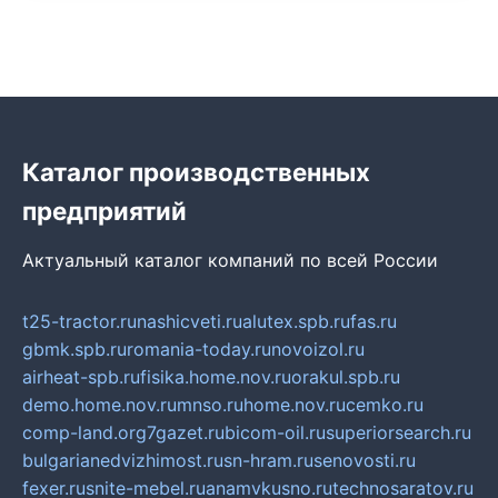
Каталог производственных
предприятий
Актуальный каталог компаний по всей России
t25-tractor.ru
nashicveti.ru
alutex.spb.ru
fas.ru
gbmk.spb.ru
romania-today.ru
novoizol.ru
airheat-spb.ru
fisika.home.nov.ru
orakul.spb.ru
demo.home.nov.ru
mnso.ru
home.nov.ru
cemko.ru
comp-land.org
7gazet.ru
bicom-oil.ru
superiorsearch.ru
bulgarianedvizhimost.ru
sn-hram.ru
senovosti.ru
fexer.ru
snite-mebel.ru
anamvkusno.ru
technosaratov.ru