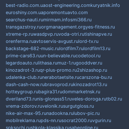
best-radio.com.ua
ost-engineering.com
kuryatnik.info
euroshiny.com.ua
poremontuavto.com
searchus-nauti.ru
mirmam.info
smi366.ru
transgazstroy.ru
orgmanagement.org
yes-fitness.ru
xtreme-rp.ru
wasdpvp.ru
voda-otri.ru
tishinapve.ru
orenferma.ru
avtoservis-avgust.ru
lord-tv.ru
backstage-682-music.ru
lordfilm7.ru
lordfilm13.ru
prime-cars63.ru
un-believable.ru
codetool.ru
legardoauto.ru
lithasa.ru
muz-1.ru
gooddver.ru
kinozadrot-3.ru
qr-plus-promo.ru
2shizashop.ru
udalenka-club.ru
nerabotaetsite.ru
carszona-bu.ru
dash-cash-now.ru
bravoprod.ru
kinozadrot13.ru
hotteygroup.ru
bagira31.ru
dommarketnsk.ru
dveriland73.ru
nis-glonass51.ru
veles-doroga.ru
tb02.ru
vrema-zdorov.ru
velonik.ru
surgutgloss.ru
nike-air-max-95.ru
nadookna.ru
lubov-pic.ru
mobilreklama.ru
pds-nn.ru
socrat2000.ru
vgurin.ru
spksochi.ru
shkola-klassika.ru
sabeonline.ru