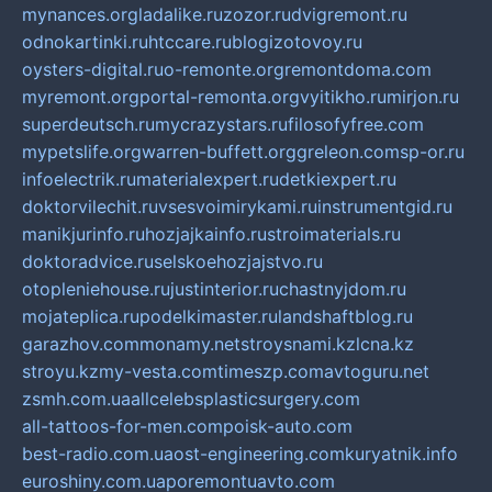
mynances.org
ladalike.ru
zozor.ru
dvigremont.ru
odnokartinki.ru
htccare.ru
blogizotovoy.ru
oysters-digital.ru
o-remonte.org
remontdoma.com
myremont.org
portal-remonta.org
vyitikho.ru
mirjon.ru
superdeutsch.ru
mycrazystars.ru
filosofyfree.com
mypetslife.org
warren-buffett.org
greleon.com
sp-or.ru
infoelectrik.ru
materialexpert.ru
detkiexpert.ru
doktorvilechit.ru
vsesvoimirykami.ru
instrumentgid.ru
manikjurinfo.ru
hozjajkainfo.ru
stroimaterials.ru
doktoradvice.ru
selskoehozjajstvo.ru
otopleniehouse.ru
justinterior.ru
chastnyjdom.ru
mojateplica.ru
podelkimaster.ru
landshaftblog.ru
garazhov.com
monamy.net
stroysnami.kz
lcna.kz
stroyu.kz
my-vesta.com
timeszp.com
avtoguru.net
zsmh.com.ua
allcelebsplasticsurgery.com
all-tattoos-for-men.com
poisk-auto.com
best-radio.com.ua
ost-engineering.com
kuryatnik.info
euroshiny.com.ua
poremontuavto.com