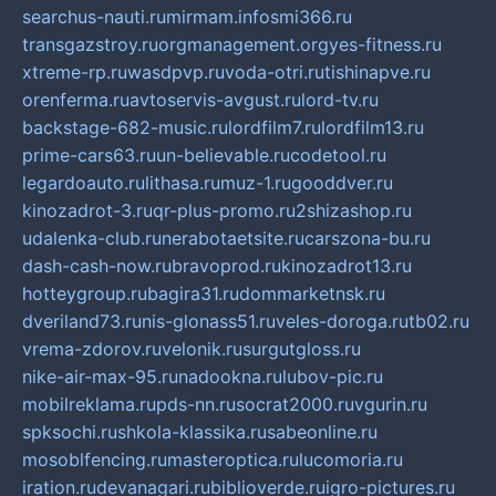
searchus-nauti.ru
mirmam.info
smi366.ru
transgazstroy.ru
orgmanagement.org
yes-fitness.ru
xtreme-rp.ru
wasdpvp.ru
voda-otri.ru
tishinapve.ru
orenferma.ru
avtoservis-avgust.ru
lord-tv.ru
backstage-682-music.ru
lordfilm7.ru
lordfilm13.ru
prime-cars63.ru
un-believable.ru
codetool.ru
legardoauto.ru
lithasa.ru
muz-1.ru
gooddver.ru
kinozadrot-3.ru
qr-plus-promo.ru
2shizashop.ru
udalenka-club.ru
nerabotaetsite.ru
carszona-bu.ru
dash-cash-now.ru
bravoprod.ru
kinozadrot13.ru
hotteygroup.ru
bagira31.ru
dommarketnsk.ru
dveriland73.ru
nis-glonass51.ru
veles-doroga.ru
tb02.ru
vrema-zdorov.ru
velonik.ru
surgutgloss.ru
nike-air-max-95.ru
nadookna.ru
lubov-pic.ru
mobilreklama.ru
pds-nn.ru
socrat2000.ru
vgurin.ru
spksochi.ru
shkola-klassika.ru
sabeonline.ru
mosoblfencing.ru
masteroptica.ru
lucomoria.ru
iration.ru
devanagari.ru
biblioverde.ru
igro-pictures.ru