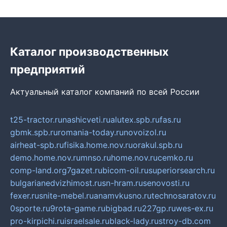
Каталог производственных
предприятий
Актуальный каталог компаний по всей России
t25-tractor.ru
nashicveti.ru
alutex.spb.ru
fas.ru
gbmk.spb.ru
romania-today.ru
novoizol.ru
airheat-spb.ru
fisika.home.nov.ru
orakul.spb.ru
demo.home.nov.ru
mnso.ru
home.nov.ru
cemko.ru
comp-land.org
7gazet.ru
bicom-oil.ru
superiorsearch.ru
bulgarianedvizhimost.ru
sn-hram.ru
senovosti.ru
fexer.ru
snite-mebel.ru
anamvkusno.ru
technosaratov.ru
0sporte.ru
9rota-game.ru
bigbad.ru
227gp.ru
wes-ex.ru
pro-kirpichi.ru
israelsale.ru
black-lady.ru
stroy-db.com