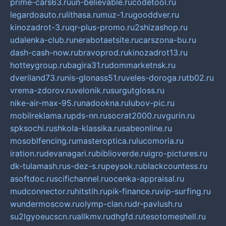
prime-cars63.ru
un-believable.ru
codetool.ru
legardoauto.ru
lithasa.ru
muz-1.ru
gooddver.ru
kinozadrot-3.ru
qr-plus-promo.ru
2shizashop.ru
udalenka-club.ru
nerabotaetsite.ru
carszona-bu.ru
dash-cash-now.ru
bravoprod.ru
kinozadrot13.ru
hotteygroup.ru
bagira31.ru
dommarketnsk.ru
dveriland73.ru
nis-glonass51.ru
veles-doroga.ru
tb02.ru
vrema-zdorov.ru
velonik.ru
surgutgloss.ru
nike-air-max-95.ru
nadookna.ru
lubov-pic.ru
mobilreklama.ru
pds-nn.ru
socrat2000.ru
vgurin.ru
spksochi.ru
shkola-klassika.ru
sabeonline.ru
mosoblfencing.ru
masteroptica.ru
lucomoria.ru
iration.ru
devanagari.ru
biblioverde.ru
igro-pictures.ru
dk-tulamash.ru
s-dez-s.ru
peysok.ru
blackcountess.ru
asoftdoc.ru
scifichannel.ru
ocenka-appraisal.ru
mudconnector.ru
hitstih.ru
pik-finance.ru
vip-surfing.ru
wundermoscow.ru
olymp-clan.ru
dr-pavlush.ru
su2lgyoeucscn.ru
allkmv.ru
dhgfd.ru
tesotomeshell.ru