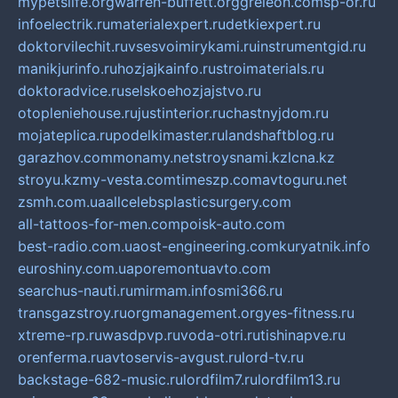
mypetslife.org
warren-buffett.org
greleon.com
sp-or.ru
infoelectrik.ru
materialexpert.ru
detkiexpert.ru
doktorvilechit.ru
vsesvoimirykami.ru
instrumentgid.ru
manikjurinfo.ru
hozjajkainfo.ru
stroimaterials.ru
doktoradvice.ru
selskoehozjajstvo.ru
otopleniehouse.ru
justinterior.ru
chastnyjdom.ru
mojateplica.ru
podelkimaster.ru
landshaftblog.ru
garazhov.com
monamy.net
stroysnami.kz
lcna.kz
stroyu.kz
my-vesta.com
timeszp.com
avtoguru.net
zsmh.com.ua
allcelebsplasticsurgery.com
all-tattoos-for-men.com
poisk-auto.com
best-radio.com.ua
ost-engineering.com
kuryatnik.info
euroshiny.com.ua
poremontuavto.com
searchus-nauti.ru
mirmam.info
smi366.ru
transgazstroy.ru
orgmanagement.org
yes-fitness.ru
xtreme-rp.ru
wasdpvp.ru
voda-otri.ru
tishinapve.ru
orenferma.ru
avtoservis-avgust.ru
lord-tv.ru
backstage-682-music.ru
lordfilm7.ru
lordfilm13.ru