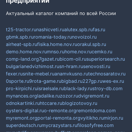
предприятий
Актуальный каталог компаний по всей России
t25-tractor.ru
nashicveti.ru
alutex.spb.ru
fas.ru
gbmk.spb.ru
romania-today.ru
novoizol.ru
airheat-spb.ru
fisika.home.nov.ru
orakul.spb.ru
demo.home.nov.ru
mnso.ru
home.nov.ru
cemko.ru
comp-land.org
7gazet.ru
bicom-oil.ru
superiorsearch.ru
bulgarianedvizhimost.ru
sn-hram.ru
senovosti.ru
fexer.ru
snite-mebel.ru
anamvkusno.ru
technosaratov.ru
0sporte.ru
9rota-game.ru
bigbad.ru
227gp.ru
wes-ex.ru
pro-kirpichi.ru
israelsale.ru
black-lady.ru
stroy-db.com
mynances.org
ladalike.ru
zozor.ru
dvigremont.ru
odnokartinki.ru
htccare.ru
blogizotovoy.ru
oysters-digital.ru
o-remonte.org
remontdoma.com
myremont.org
portal-remonta.org
vyitikho.ru
mirjon.ru
superdeutsch.ru
mycrazystars.ru
filosofyfree.com