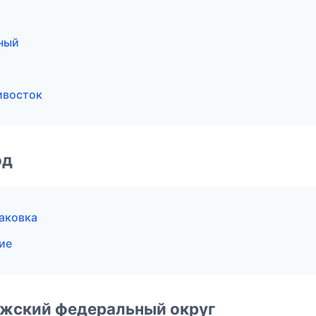
ный
ивосток
од
аковка
ие
лжский федеральный округ