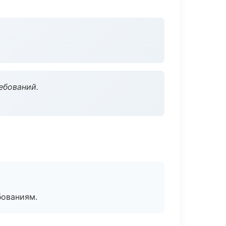
ебований.
бованиям.