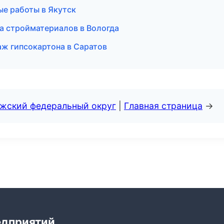
е работы в Якутск
а стройматериалов в Вологда
аж гипсокартона в Саратов
лжский федеральный округ
|
Главная страница
→
едприятий