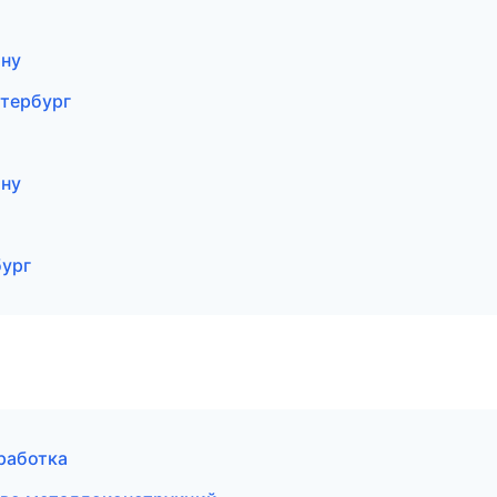
ону
етербург
ону
бург
работка