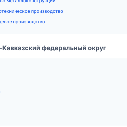
тво металлоконструкций
отехническое производство
евое производство
о-Кавказский федеральный округ
з