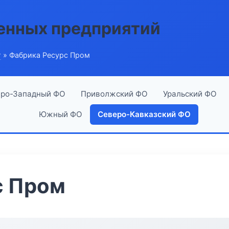
енных предприятий
г
» Фабрика Ресурс Пром
ро-Западный ФО
Приволжский ФО
Уральский ФО
Южный ФО
Северо-Кавказский ФО
с Пром