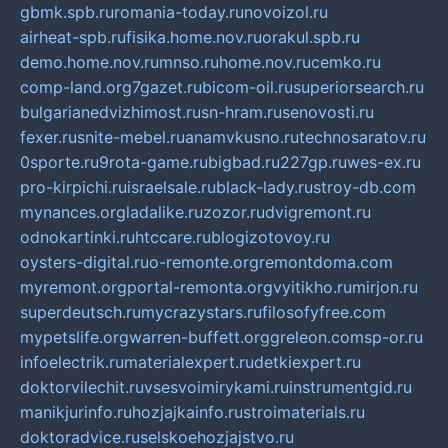
gbmk.spb.ru
romania-today.ru
novoizol.ru
airheat-spb.ru
fisika.home.nov.ru
orakul.spb.ru
demo.home.nov.ru
mnso.ru
home.nov.ru
cemko.ru
comp-land.org
7gazet.ru
bicom-oil.ru
superiorsearch.ru
bulgarianedvizhimost.ru
sn-hram.ru
senovosti.ru
fexer.ru
snite-mebel.ru
anamvkusno.ru
technosaratov.ru
0sporte.ru
9rota-game.ru
bigbad.ru
227gp.ru
wes-ex.ru
pro-kirpichi.ru
israelsale.ru
black-lady.ru
stroy-db.com
mynances.org
ladalike.ru
zozor.ru
dvigremont.ru
odnokartinki.ru
htccare.ru
blogizotovoy.ru
oysters-digital.ru
o-remonte.org
remontdoma.com
myremont.org
portal-remonta.org
vyitikho.ru
mirjon.ru
superdeutsch.ru
mycrazystars.ru
filosofyfree.com
mypetslife.org
warren-buffett.org
greleon.com
sp-or.ru
infoelectrik.ru
materialexpert.ru
detkiexpert.ru
doktorvilechit.ru
vsesvoimirykami.ru
instrumentgid.ru
manikjurinfo.ru
hozjajkainfo.ru
stroimaterials.ru
doktoradvice.ru
selskoehozjajstvo.ru