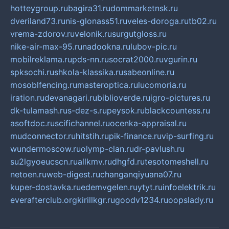
hotteygroup.ru
bagira31.ru
dommarketnsk.ru
dveriland73.ru
nis-glonass51.ru
veles-doroga.ru
tb02.ru
vrema-zdorov.ru
velonik.ru
surgutgloss.ru
nike-air-max-95.ru
nadookna.ru
lubov-pic.ru
mobilreklama.ru
pds-nn.ru
socrat2000.ru
vgurin.ru
spksochi.ru
shkola-klassika.ru
sabeonline.ru
mosoblfencing.ru
masteroptica.ru
lucomoria.ru
iration.ru
devanagari.ru
biblioverde.ru
igro-pictures.ru
dk-tulamash.ru
s-dez-s.ru
peysok.ru
blackcountess.ru
asoftdoc.ru
scifichannel.ru
ocenka-appraisal.ru
mudconnector.ru
hitstih.ru
pik-finance.ru
vip-surfing.ru
wundermoscow.ru
olymp-clan.ru
dr-pavlush.ru
su2lgyoeucscn.ru
allkmv.ru
dhgfd.ru
tesotomeshell.ru
netoen.ru
web-digest.ru
changanqiyuana07.ru
kuper-dostavka.ru
edemvgelen.ru
ytyt.ru
infoelektrik.ru
everafterclub.org
kirillkgr.ru
goodv1234.ru
oopslady.ru