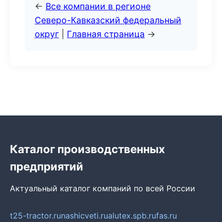
←
Все компании в регионе
Северо-Кавказский федеральный
округ
|
Главная страница
→
Каталог производственных
предприятий
Актуальный каталог компаний по всей России
t25-tractor.ru
nashicveti.ru
alutex.spb.ru
fas.ru