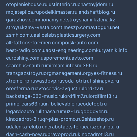
otopleniehouse.ru
justinterior.ru
chastnyjdom.ru
mojateplica.ru
podelkimaster.ru
landshaftblog.ru
garazhov.com
monamy.net
stroysnami.kz
lcna.kz
stroyu.kz
my-vesta.com
timeszp.com
avtoguru.net
zsmh.com.ua
allcelebsplasticsurgery.com
all-tattoos-for-men.com
poisk-auto.com
best-radio.com.ua
ost-engineering.com
kuryatnik.info
euroshiny.com.ua
poremontuavto.com
searchus-nauti.ru
mirmam.info
smi366.ru
transgazstroy.ru
orgmanagement.org
yes-fitness.ru
xtreme-rp.ru
wasdpvp.ru
voda-otri.ru
tishinapve.ru
orenferma.ru
avtoservis-avgust.ru
lord-tv.ru
backstage-682-music.ru
lordfilm7.ru
lordfilm13.ru
prime-cars63.ru
un-believable.ru
codetool.ru
legardoauto.ru
lithasa.ru
muz-1.ru
gooddver.ru
kinozadrot-3.ru
qr-plus-promo.ru
2shizashop.ru
udalenka-club.ru
nerabotaetsite.ru
carszona-bu.ru
dash-cash-now.ru
bravoprod.ru
kinozadrot13.ru