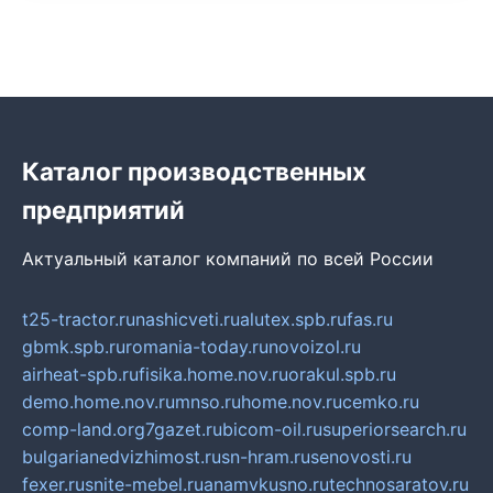
Каталог производственных
предприятий
Актуальный каталог компаний по всей России
t25-tractor.ru
nashicveti.ru
alutex.spb.ru
fas.ru
gbmk.spb.ru
romania-today.ru
novoizol.ru
airheat-spb.ru
fisika.home.nov.ru
orakul.spb.ru
demo.home.nov.ru
mnso.ru
home.nov.ru
cemko.ru
comp-land.org
7gazet.ru
bicom-oil.ru
superiorsearch.ru
bulgarianedvizhimost.ru
sn-hram.ru
senovosti.ru
fexer.ru
snite-mebel.ru
anamvkusno.ru
technosaratov.ru