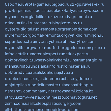
0sporte.ru
9rota-game.ru
bigbad.ru
227gp.ru
wes-ex.ru
pro-kirpichi.ru
israelsale.ru
black-lady.ru
stroy-db.com
mynances.org
ladalike.ru
zozor.ru
dvigremont.ru
odnokartinki.ru
htccare.ru
blogizotovoy.ru
oysters-digital.ru
o-remonte.org
remontdoma.com
myremont.org
portal-remonta.org
vyitikho.ru
mirjon.ru
superdeutsch.ru
mycrazystars.ru
filosofyfree.com
mypetslife.org
warren-buffett.org
greleon.com
sp-or.ru
infoelectrik.ru
materialexpert.ru
detkiexpert.ru
doktorvilechit.ru
vsesvoimirykami.ru
instrumentgid.ru
manikjurinfo.ru
hozjajkainfo.ru
stroimaterials.ru
doktoradvice.ru
selskoehozjajstvo.ru
otopleniehouse.ru
justinterior.ru
chastnyjdom.ru
mojateplica.ru
podelkimaster.ru
landshaftblog.ru
garazhov.com
monamy.net
stroysnami.kz
lcna.kz
stroyu.kz
my-vesta.com
timeszp.com
avtoguru.net
zsmh.com.ua
allcelebsplasticsurgery.com
all-tattoos-for-men.com
poisk-auto.com