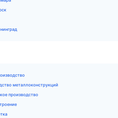
амара
рск
нинград
роизводство
одство металлоконструкций
кое производство
троение
тка