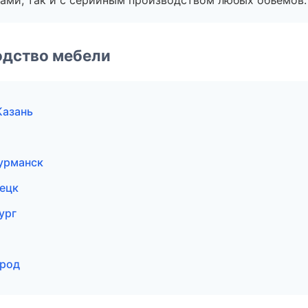
ами, так и с серийным производством любых объемов.
одство мебели
Казань
урманск
ецк
ург
ород