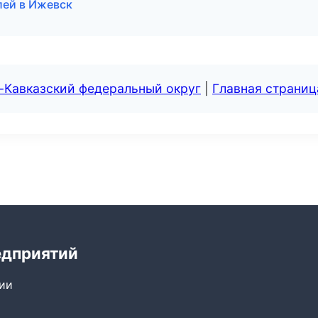
лей в Ижевск
-Кавказский федеральный округ
|
Главная страниц
едприятий
сии