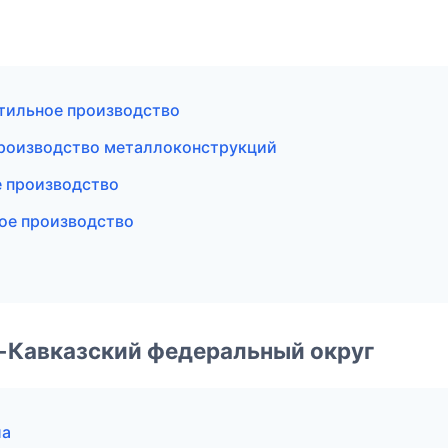
тильное производство
роизводство металлоконструкций
е производство
ое производство
о-Кавказский федеральный округ
ла