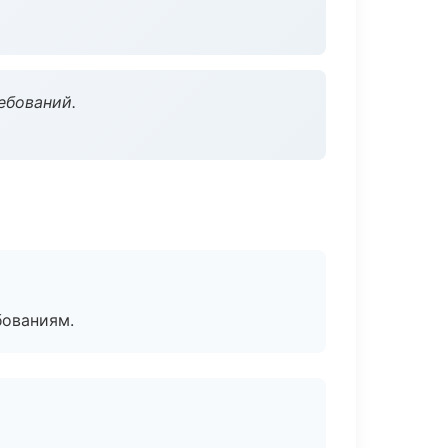
ебований.
бованиям.