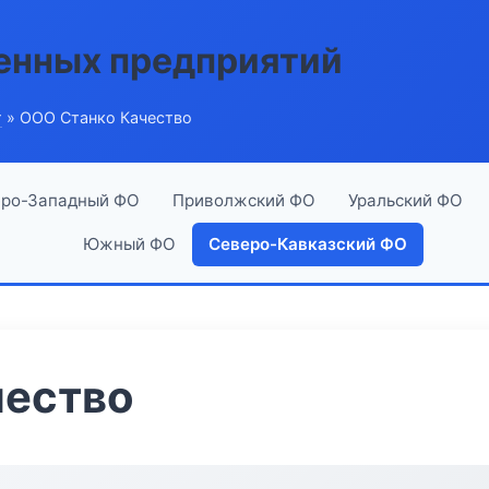
енных предприятий
г
» ООО Станко Качество
ро-Западный ФО
Приволжский ФО
Уральский ФО
Южный ФО
Северо-Кавказский ФО
чество