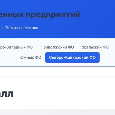
енных предприятий
г
» ПК Альянс Металл
ро-Западный ФО
Приволжский ФО
Уральский ФО
Южный ФО
Северо-Кавказский ФО
алл