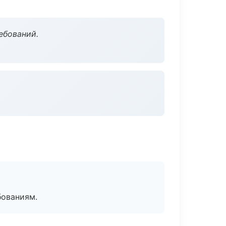
ебований.
бованиям.