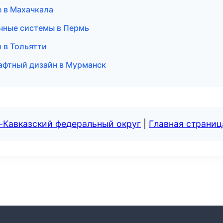
 в Махачкала
чные системы в Пермь
и в Тольятти
афтный дизайн в Мурманск
-Кавказский федеральный округ
|
Главная страниц