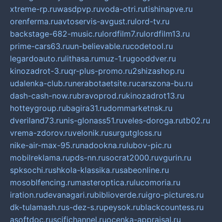
xtreme-rp.ru
wasdpvp.ru
voda-otri.ru
tishinapve.ru
orenferma.ru
avtoservis-avgust.ru
lord-tv.ru
backstage-682-music.ru
lordfilm7.ru
lordfilm13.ru
prime-cars63.ru
un-believable.ru
codetool.ru
legardoauto.ru
lithasa.ru
muz-1.ru
gooddver.ru
kinozadrot-3.ru
qr-plus-promo.ru
2shizashop.ru
udalenka-club.ru
nerabotaetsite.ru
carszona-bu.ru
dash-cash-now.ru
bravoprod.ru
kinozadrot13.ru
hotteygroup.ru
bagira31.ru
dommarketnsk.ru
dveriland73.ru
nis-glonass51.ru
veles-doroga.ru
tb02.ru
vrema-zdorov.ru
velonik.ru
surgutgloss.ru
nike-air-max-95.ru
nadookna.ru
lubov-pic.ru
mobilreklama.ru
pds-nn.ru
socrat2000.ru
vgurin.ru
spksochi.ru
shkola-klassika.ru
sabeonline.ru
mosoblfencing.ru
masteroptica.ru
lucomoria.ru
iration.ru
devanagari.ru
biblioverde.ru
igro-pictures.ru
dk-tulamash.ru
s-dez-s.ru
peysok.ru
blackcountess.ru
asoftdoc.ru
scifichannel.ru
ocenka-appraisal.ru