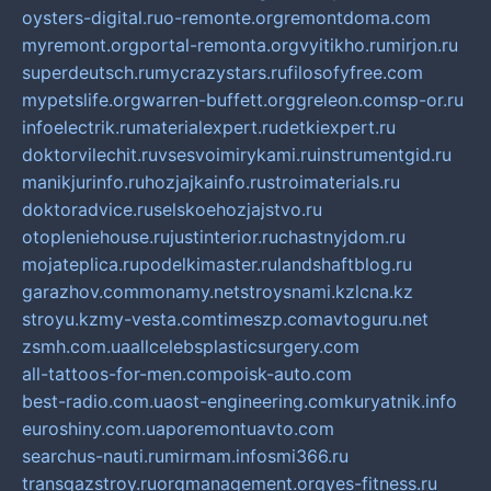
oysters-digital.ru
o-remonte.org
remontdoma.com
myremont.org
portal-remonta.org
vyitikho.ru
mirjon.ru
superdeutsch.ru
mycrazystars.ru
filosofyfree.com
mypetslife.org
warren-buffett.org
greleon.com
sp-or.ru
infoelectrik.ru
materialexpert.ru
detkiexpert.ru
doktorvilechit.ru
vsesvoimirykami.ru
instrumentgid.ru
manikjurinfo.ru
hozjajkainfo.ru
stroimaterials.ru
doktoradvice.ru
selskoehozjajstvo.ru
otopleniehouse.ru
justinterior.ru
chastnyjdom.ru
mojateplica.ru
podelkimaster.ru
landshaftblog.ru
garazhov.com
monamy.net
stroysnami.kz
lcna.kz
stroyu.kz
my-vesta.com
timeszp.com
avtoguru.net
zsmh.com.ua
allcelebsplasticsurgery.com
all-tattoos-for-men.com
poisk-auto.com
best-radio.com.ua
ost-engineering.com
kuryatnik.info
euroshiny.com.ua
poremontuavto.com
searchus-nauti.ru
mirmam.info
smi366.ru
transgazstroy.ru
orgmanagement.org
yes-fitness.ru