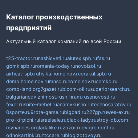
Каталог производственных
предприятий
Актуальный каталог компаний по всей России
t25-tractor.ru
nashicveti.ru
alutex.spb.ru
fas.ru
gbmk.spb.ru
romania-today.ru
novoizol.ru
airheat-spb.ru
fisika.home.nov.ru
orakul.spb.ru
demo.home.nov.ru
mnso.ru
home.nov.ru
cemko.ru
comp-land.org
7gazet.ru
bicom-oil.ru
superiorsearch.ru
bulgarianedvizhimost.ru
sn-hram.ru
senovosti.ru
fexer.ru
snite-mebel.ru
anamvkusno.ru
technosaratov.ru
0sporte.ru
9rota-game.ru
bigbad.ru
227gp.ru
wes-ex.ru
pro-kirpichi.ru
israelsale.ru
black-lady.ru
stroy-db.com
mynances.org
ladalike.ru
zozor.ru
dvigremont.ru
odnokartinki.ru
htccare.ru
blogizotovoy.ru