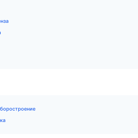
енза
а
иборостроение
ка