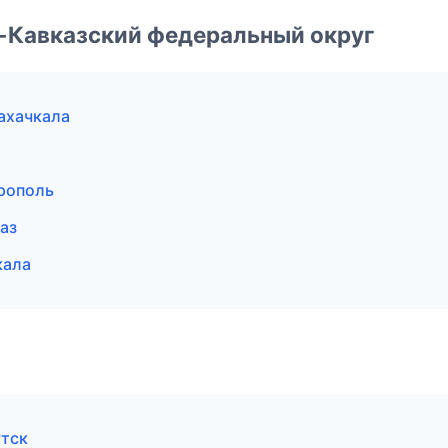
о-Кавказский федеральный округ
ахачкала
рополь
аз
кала
утск