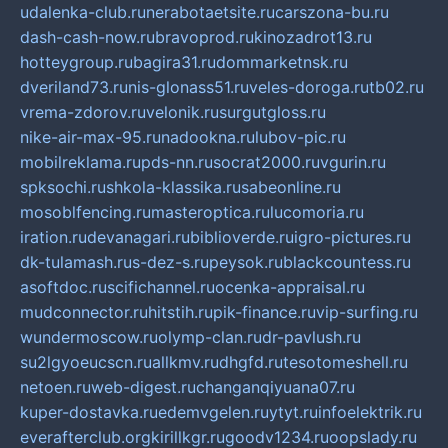
udalenka-club.ru
nerabotaetsite.ru
carszona-bu.ru
dash-cash-now.ru
bravoprod.ru
kinozadrot13.ru
hotteygroup.ru
bagira31.ru
dommarketnsk.ru
dveriland73.ru
nis-glonass51.ru
veles-doroga.ru
tb02.ru
vrema-zdorov.ru
velonik.ru
surgutgloss.ru
nike-air-max-95.ru
nadookna.ru
lubov-pic.ru
mobilreklama.ru
pds-nn.ru
socrat2000.ru
vgurin.ru
spksochi.ru
shkola-klassika.ru
sabeonline.ru
mosoblfencing.ru
masteroptica.ru
lucomoria.ru
iration.ru
devanagari.ru
biblioverde.ru
igro-pictures.ru
dk-tulamash.ru
s-dez-s.ru
peysok.ru
blackcountess.ru
asoftdoc.ru
scifichannel.ru
ocenka-appraisal.ru
mudconnector.ru
hitstih.ru
pik-finance.ru
vip-surfing.ru
wundermoscow.ru
olymp-clan.ru
dr-pavlush.ru
su2lgyoeucscn.ru
allkmv.ru
dhgfd.ru
tesotomeshell.ru
netoen.ru
web-digest.ru
changanqiyuana07.ru
kuper-dostavka.ru
edemvgelen.ru
ytyt.ru
infoelektrik.ru
everafterclub.org
kirillkgr.ru
goodv1234.ru
oopslady.ru