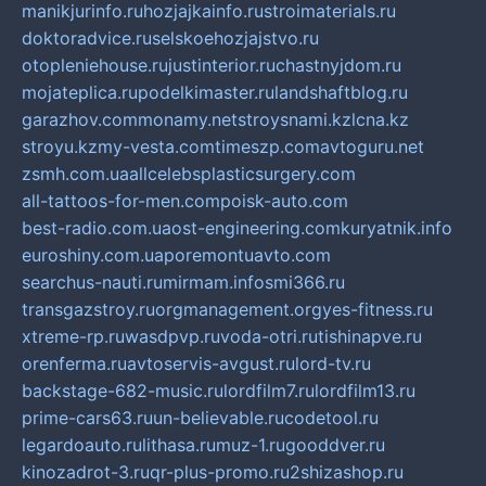
manikjurinfo.ru
hozjajkainfo.ru
stroimaterials.ru
doktoradvice.ru
selskoehozjajstvo.ru
otopleniehouse.ru
justinterior.ru
chastnyjdom.ru
mojateplica.ru
podelkimaster.ru
landshaftblog.ru
garazhov.com
monamy.net
stroysnami.kz
lcna.kz
stroyu.kz
my-vesta.com
timeszp.com
avtoguru.net
zsmh.com.ua
allcelebsplasticsurgery.com
all-tattoos-for-men.com
poisk-auto.com
best-radio.com.ua
ost-engineering.com
kuryatnik.info
euroshiny.com.ua
poremontuavto.com
searchus-nauti.ru
mirmam.info
smi366.ru
transgazstroy.ru
orgmanagement.org
yes-fitness.ru
xtreme-rp.ru
wasdpvp.ru
voda-otri.ru
tishinapve.ru
orenferma.ru
avtoservis-avgust.ru
lord-tv.ru
backstage-682-music.ru
lordfilm7.ru
lordfilm13.ru
prime-cars63.ru
un-believable.ru
codetool.ru
legardoauto.ru
lithasa.ru
muz-1.ru
gooddver.ru
kinozadrot-3.ru
qr-plus-promo.ru
2shizashop.ru