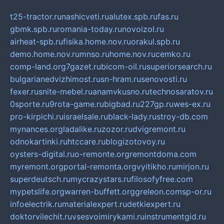
t25-tractor.ru
nashicveti.ru
alutex.spb.ru
fas.ru
gbmk.spb.ru
romania-today.ru
novoizol.ru
airheat-spb.ru
fisika.home.nov.ru
orakul.spb.ru
demo.home.nov.ru
mnso.ru
home.nov.ru
cemko.ru
comp-land.org
7gazet.ru
bicom-oil.ru
superiorsearch.ru
bulgarianedvizhimost.ru
sn-hram.ru
senovosti.ru
fexer.ru
snite-mebel.ru
anamvkusno.ru
technosaratov.ru
0sporte.ru
9rota-game.ru
bigbad.ru
227gp.ru
wes-ex.ru
pro-kirpichi.ru
israelsale.ru
black-lady.ru
stroy-db.com
mynances.org
ladalike.ru
zozor.ru
dvigremont.ru
odnokartinki.ru
htccare.ru
blogizotovoy.ru
oysters-digital.ru
o-remonte.org
remontdoma.com
myremont.org
portal-remonta.org
vyitikho.ru
mirjon.ru
superdeutsch.ru
mycrazystars.ru
filosofyfree.com
mypetslife.org
warren-buffett.org
greleon.com
sp-or.ru
infoelectrik.ru
materialexpert.ru
detkiexpert.ru
doktorvilechit.ru
vsesvoimirykami.ru
instrumentgid.ru