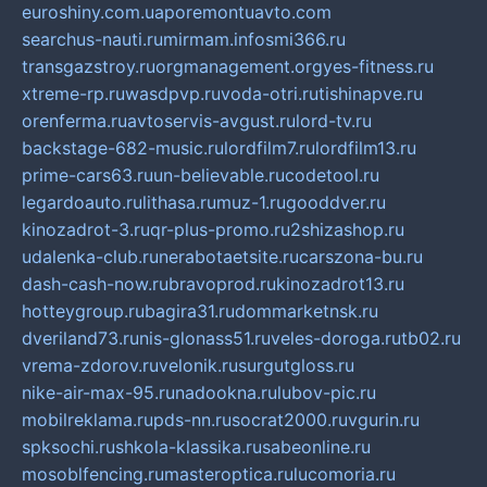
euroshiny.com.ua
poremontuavto.com
searchus-nauti.ru
mirmam.info
smi366.ru
transgazstroy.ru
orgmanagement.org
yes-fitness.ru
xtreme-rp.ru
wasdpvp.ru
voda-otri.ru
tishinapve.ru
orenferma.ru
avtoservis-avgust.ru
lord-tv.ru
backstage-682-music.ru
lordfilm7.ru
lordfilm13.ru
prime-cars63.ru
un-believable.ru
codetool.ru
legardoauto.ru
lithasa.ru
muz-1.ru
gooddver.ru
kinozadrot-3.ru
qr-plus-promo.ru
2shizashop.ru
udalenka-club.ru
nerabotaetsite.ru
carszona-bu.ru
dash-cash-now.ru
bravoprod.ru
kinozadrot13.ru
hotteygroup.ru
bagira31.ru
dommarketnsk.ru
dveriland73.ru
nis-glonass51.ru
veles-doroga.ru
tb02.ru
vrema-zdorov.ru
velonik.ru
surgutgloss.ru
nike-air-max-95.ru
nadookna.ru
lubov-pic.ru
mobilreklama.ru
pds-nn.ru
socrat2000.ru
vgurin.ru
spksochi.ru
shkola-klassika.ru
sabeonline.ru
mosoblfencing.ru
masteroptica.ru
lucomoria.ru