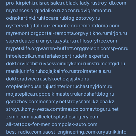
pro-kirpichi.ru
israelsale.ru
black-lady.ru
stroy-db.com
mynances.org
ladalike.ru
zozor.ru
dvigremont.ru
odnokartinki.ru
htccare.ru
blogizotovoy.ru
oysters-digital.ru
o-remonte.org
remontdoma.com
myremont.org
portal-remonta.org
vyitikho.ru
mirjon.ru
superdeutsch.ru
mycrazystars.ru
filosofyfree.com
mypetslife.org
warren-buffett.org
greleon.com
sp-or.ru
infoelectrik.ru
materialexpert.ru
detkiexpert.ru
doktorvilechit.ru
vsesvoimirykami.ru
instrumentgid.ru
manikjurinfo.ru
hozjajkainfo.ru
stroimaterials.ru
doktoradvice.ru
selskoehozjajstvo.ru
otopleniehouse.ru
justinterior.ru
chastnyjdom.ru
mojateplica.ru
podelkimaster.ru
landshaftblog.ru
garazhov.com
monamy.net
stroysnami.kz
lcna.kz
stroyu.kz
my-vesta.com
timeszp.com
avtoguru.net
zsmh.com.ua
allcelebsplasticsurgery.com
all-tattoos-for-men.com
poisk-auto.com
best-radio.com.ua
ost-engineering.com
kuryatnik.info