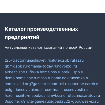
Каталог производственных
предприятий
Актуальный каталог компаний по всей России
t25-tractor.ru
nashicveti.ru
alutex.spb.ru
fas.ru
gbmk.spb.ru
romania-today.ru
novoizol.ru
airheat-spb.ru
fisika.home.nov.ru
orakul.spb.ru
demo.home.nov.ru
mnso.ru
home.nov.ru
cemko.ru
comp-land.org
7gazet.ru
bicom-oil.ru
superiorsearch.ru
bulgarianedvizhimost.ru
sn-hram.ru
senovosti.ru
fexer.ru
snite-mebel.ru
anamvkusno.ru
technosaratov.ru
0sporte.ru
9rota-game.ru
bigbad.ru
227gp.ru
wes-ex.ru