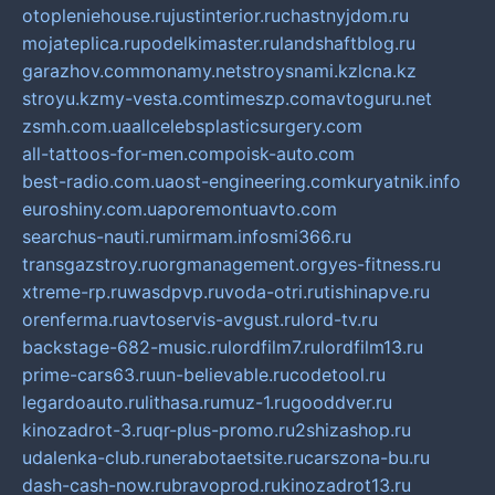
otopleniehouse.ru
justinterior.ru
chastnyjdom.ru
mojateplica.ru
podelkimaster.ru
landshaftblog.ru
garazhov.com
monamy.net
stroysnami.kz
lcna.kz
stroyu.kz
my-vesta.com
timeszp.com
avtoguru.net
zsmh.com.ua
allcelebsplasticsurgery.com
all-tattoos-for-men.com
poisk-auto.com
best-radio.com.ua
ost-engineering.com
kuryatnik.info
euroshiny.com.ua
poremontuavto.com
searchus-nauti.ru
mirmam.info
smi366.ru
transgazstroy.ru
orgmanagement.org
yes-fitness.ru
xtreme-rp.ru
wasdpvp.ru
voda-otri.ru
tishinapve.ru
orenferma.ru
avtoservis-avgust.ru
lord-tv.ru
backstage-682-music.ru
lordfilm7.ru
lordfilm13.ru
prime-cars63.ru
un-believable.ru
codetool.ru
legardoauto.ru
lithasa.ru
muz-1.ru
gooddver.ru
kinozadrot-3.ru
qr-plus-promo.ru
2shizashop.ru
udalenka-club.ru
nerabotaetsite.ru
carszona-bu.ru
dash-cash-now.ru
bravoprod.ru
kinozadrot13.ru