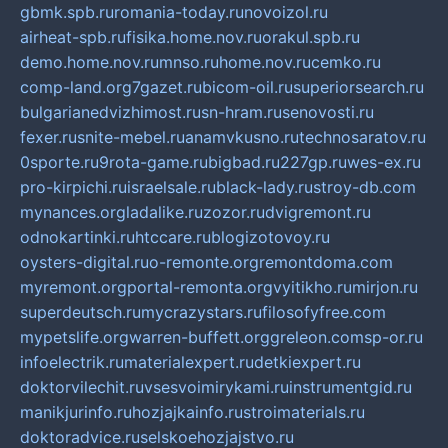
gbmk.spb.ru
romania-today.ru
novoizol.ru
airheat-spb.ru
fisika.home.nov.ru
orakul.spb.ru
demo.home.nov.ru
mnso.ru
home.nov.ru
cemko.ru
comp-land.org
7gazet.ru
bicom-oil.ru
superiorsearch.ru
bulgarianedvizhimost.ru
sn-hram.ru
senovosti.ru
fexer.ru
snite-mebel.ru
anamvkusno.ru
technosaratov.ru
0sporte.ru
9rota-game.ru
bigbad.ru
227gp.ru
wes-ex.ru
pro-kirpichi.ru
israelsale.ru
black-lady.ru
stroy-db.com
mynances.org
ladalike.ru
zozor.ru
dvigremont.ru
odnokartinki.ru
htccare.ru
blogizotovoy.ru
oysters-digital.ru
o-remonte.org
remontdoma.com
myremont.org
portal-remonta.org
vyitikho.ru
mirjon.ru
superdeutsch.ru
mycrazystars.ru
filosofyfree.com
mypetslife.org
warren-buffett.org
greleon.com
sp-or.ru
infoelectrik.ru
materialexpert.ru
detkiexpert.ru
doktorvilechit.ru
vsesvoimirykami.ru
instrumentgid.ru
manikjurinfo.ru
hozjajkainfo.ru
stroimaterials.ru
doktoradvice.ru
selskoehozjajstvo.ru