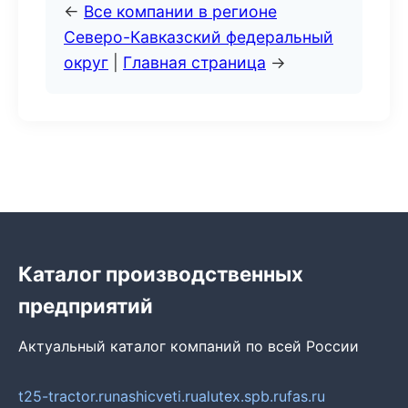
←
Все компании в регионе
Северо-Кавказский федеральный
округ
|
Главная страница
→
Каталог производственных
предприятий
Актуальный каталог компаний по всей России
t25-tractor.ru
nashicveti.ru
alutex.spb.ru
fas.ru