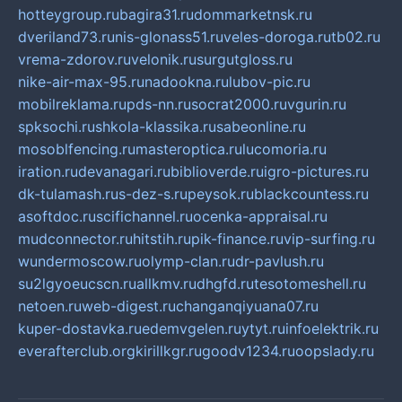
hotteygroup.ru
bagira31.ru
dommarketnsk.ru
dveriland73.ru
nis-glonass51.ru
veles-doroga.ru
tb02.ru
vrema-zdorov.ru
velonik.ru
surgutgloss.ru
nike-air-max-95.ru
nadookna.ru
lubov-pic.ru
mobilreklama.ru
pds-nn.ru
socrat2000.ru
vgurin.ru
spksochi.ru
shkola-klassika.ru
sabeonline.ru
mosoblfencing.ru
masteroptica.ru
lucomoria.ru
iration.ru
devanagari.ru
biblioverde.ru
igro-pictures.ru
dk-tulamash.ru
s-dez-s.ru
peysok.ru
blackcountess.ru
asoftdoc.ru
scifichannel.ru
ocenka-appraisal.ru
mudconnector.ru
hitstih.ru
pik-finance.ru
vip-surfing.ru
wundermoscow.ru
olymp-clan.ru
dr-pavlush.ru
su2lgyoeucscn.ru
allkmv.ru
dhgfd.ru
tesotomeshell.ru
netoen.ru
web-digest.ru
changanqiyuana07.ru
kuper-dostavka.ru
edemvgelen.ru
ytyt.ru
infoelektrik.ru
everafterclub.org
kirillkgr.ru
goodv1234.ru
oopslady.ru