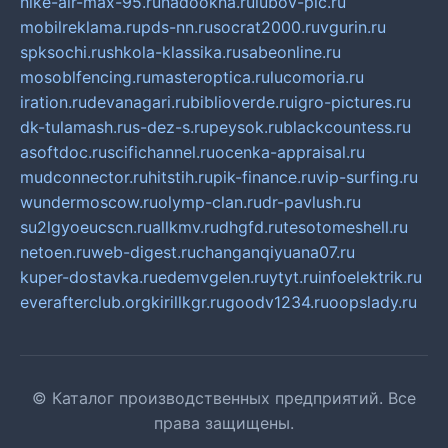
nike-air-max-95.ru
nadookna.ru
lubov-pic.ru
mobilreklama.ru
pds-nn.ru
socrat2000.ru
vgurin.ru
spksochi.ru
shkola-klassika.ru
sabeonline.ru
mosoblfencing.ru
masteroptica.ru
lucomoria.ru
iration.ru
devanagari.ru
biblioverde.ru
igro-pictures.ru
dk-tulamash.ru
s-dez-s.ru
peysok.ru
blackcountess.ru
asoftdoc.ru
scifichannel.ru
ocenka-appraisal.ru
mudconnector.ru
hitstih.ru
pik-finance.ru
vip-surfing.ru
wundermoscow.ru
olymp-clan.ru
dr-pavlush.ru
su2lgyoeucscn.ru
allkmv.ru
dhgfd.ru
tesotomeshell.ru
netoen.ru
web-digest.ru
changanqiyuana07.ru
kuper-dostavka.ru
edemvgelen.ru
ytyt.ru
infoelektrik.ru
everafterclub.org
kirillkgr.ru
goodv1234.ru
oopslady.ru
© Каталог производственных предприятий. Все
права защищены.