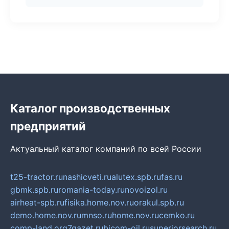
Каталог производственных
предприятий
Актуальный каталог компаний по всей России
t25-tractor.ru
nashicveti.ru
alutex.spb.ru
fas.ru
gbmk.spb.ru
romania-today.ru
novoizol.ru
airheat-spb.ru
fisika.home.nov.ru
orakul.spb.ru
demo.home.nov.ru
mnso.ru
home.nov.ru
cemko.ru
comp-land.org
7gazet.ru
bicom-oil.ru
superiorsearch.ru