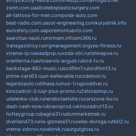
stroyu.kz
my-vesta.com
timeszp.com
avtoguru.net
zsmh.com.ua
allcelebsplasticsurgery.com
all-tattoos-for-men.com
poisk-auto.com
best-radio.com.ua
ost-engineering.com
kuryatnik.info
euroshiny.com.ua
poremontuavto.com
searchus-nauti.ru
mirmam.info
smi366.ru
transgazstroy.ru
orgmanagement.org
yes-fitness.ru
xtreme-rp.ru
wasdpvp.ru
voda-otri.ru
tishinapve.ru
orenferma.ru
avtoservis-avgust.ru
lord-tv.ru
backstage-682-music.ru
lordfilm7.ru
lordfilm13.ru
prime-cars63.ru
un-believable.ru
codetool.ru
legardoauto.ru
lithasa.ru
muz-1.ru
gooddver.ru
kinozadrot-3.ru
qr-plus-promo.ru
2shizashop.ru
udalenka-club.ru
nerabotaetsite.ru
carszona-bu.ru
dash-cash-now.ru
bravoprod.ru
kinozadrot13.ru
hotteygroup.ru
bagira31.ru
dommarketnsk.ru
dveriland73.ru
nis-glonass51.ru
veles-doroga.ru
tb02.ru
vrema-zdorov.ru
velonik.ru
surgutgloss.ru