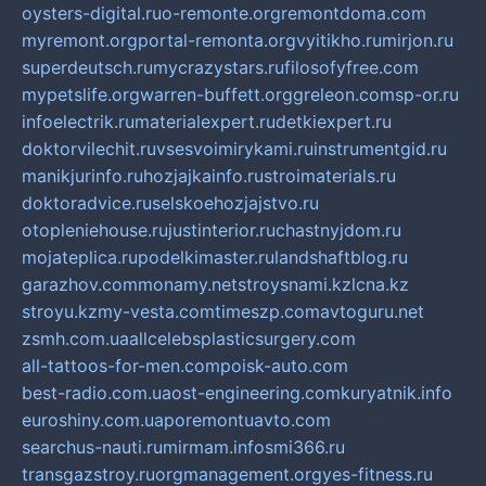
oysters-digital.ru
o-remonte.org
remontdoma.com
myremont.org
portal-remonta.org
vyitikho.ru
mirjon.ru
superdeutsch.ru
mycrazystars.ru
filosofyfree.com
mypetslife.org
warren-buffett.org
greleon.com
sp-or.ru
infoelectrik.ru
materialexpert.ru
detkiexpert.ru
doktorvilechit.ru
vsesvoimirykami.ru
instrumentgid.ru
manikjurinfo.ru
hozjajkainfo.ru
stroimaterials.ru
doktoradvice.ru
selskoehozjajstvo.ru
otopleniehouse.ru
justinterior.ru
chastnyjdom.ru
mojateplica.ru
podelkimaster.ru
landshaftblog.ru
garazhov.com
monamy.net
stroysnami.kz
lcna.kz
stroyu.kz
my-vesta.com
timeszp.com
avtoguru.net
zsmh.com.ua
allcelebsplasticsurgery.com
all-tattoos-for-men.com
poisk-auto.com
best-radio.com.ua
ost-engineering.com
kuryatnik.info
euroshiny.com.ua
poremontuavto.com
searchus-nauti.ru
mirmam.info
smi366.ru
transgazstroy.ru
orgmanagement.org
yes-fitness.ru