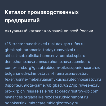
Каталог производственных
предприятий
Актуальный каталог компаний по всей России
t25-tractor.ru
nashicveti.ru
alutex.spb.ru
fas.ru
gbmk.spb.ru
romania-today.ru
novoizol.ru
airheat-spb.ru
fisika.home.nov.ru
orakul.spb.ru
demo.home.nov.ru
mnso.ru
home.nov.ru
cemko.ru
comp-land.org
7gazet.ru
bicom-oil.ru
superiorsearch.ru
bulgarianedvizhimost.ru
sn-hram.ru
senovosti.ru
fexer.ru
snite-mebel.ru
anamvkusno.ru
technosaratov.ru
0sporte.ru
9rota-game.ru
bigbad.ru
227gp.ru
wes-ex.ru
pro-kirpichi.ru
israelsale.ru
black-lady.ru
stroy-db.com
mynances.org
ladalike.ru
zozor.ru
dvigremont.ru
odnokartinki.ru
htccare.ru
blogizotovoy.ru