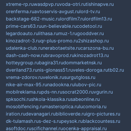
xtreme-rp.ru
wasdpvp.ru
voda-otri.ru
tishinapve.ru
orenferma.ru
avtoservis-avgust.ru
lord-tv.ru
backstage-682-music.ru
lordfilm7.ru
lordfilm13.ru
prime-cars63.ru
un-believable.ru
codetool.ru
legardoauto.ru
lithasa.ru
muz-1.ru
gooddver.ru
kinozadrot-3.ru
qr-plus-promo.ru
2shizashop.ru
udalenka-club.ru
nerabotaetsite.ru
carszona-bu.ru
dash-cash-now.ru
bravoprod.ru
kinozadrot13.ru
hotteygroup.ru
bagira31.ru
dommarketnsk.ru
dveriland73.ru
nis-glonass51.ru
veles-doroga.ru
tb02.ru
vrema-zdorov.ru
velonik.ru
surgutgloss.ru
nike-air-max-95.ru
nadookna.ru
lubov-pic.ru
mobilreklama.ru
pds-nn.ru
socrat2000.ru
vgurin.ru
spksochi.ru
shkola-klassika.ru
sabeonline.ru
mosoblfencing.ru
masteroptica.ru
lucomoria.ru
iration.ru
devanagari.ru
biblioverde.ru
igro-pictures.ru
dk-tulamash.ru
s-dez-s.ru
peysok.ru
blackcountess.ru
asoftdoc.ru
scifichannel.ru
ocenka-appraisal.ru