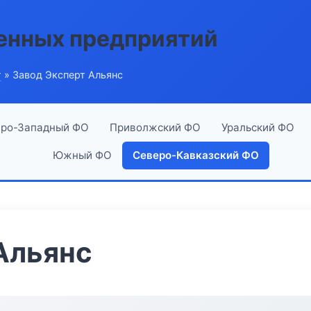
енных предприятий
г
» Завод Эксперт Альянс
ро-Западный ФО
Приволжский ФО
Уральский ФО
Южный ФО
Северо-Кавказский ФО
Альянс